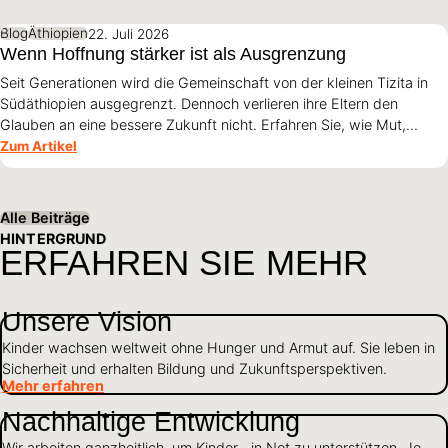
Wiederaufbau nach den Erdbeben prägen müssen und warum
Überleben allein nicht genügt.
Blog
Äthiopien
22. Juli 2026
Wenn Hoffnung stärker ist als Ausgrenzung
Seit Generationen wird die Gemeinschaft von der kleinen Tizita in
Südäthiopien ausgegrenzt. Dennoch verlieren ihre Eltern den
Glauben an eine bessere Zukunft nicht. Erfahren Sie, wie Mut,
Zusammenhalt und die Unterstützung von World Vision neue
Zum Artikel
Perspektiven für ihre Kinder schaffen.
Alle Beiträge
HINTERGRUND
ERFAHREN SIE MEHR
Unsere Vision
Kinder wachsen weltweit ohne Hunger und Armut auf. Sie leben in
Sicherheit und erhalten Bildung und Zukunftsperspektiven.
Mehr erfahren
Nachhaltige Entwicklung
Wir arbeiten ganzheitlich, um Kinder in Not zu unterstützen. Je