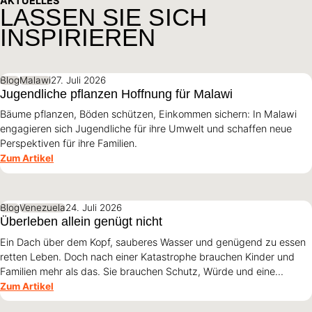
AKTUELLES
LASSEN SIE SICH
INSPIRIEREN
Blog
Malawi
27. Juli 2026
Jugendliche pflanzen Hoffnung für Malawi
Bäume pflanzen, Böden schützen, Einkommen sichern: In Malawi
engagieren sich Jugendliche für ihre Umwelt und schaffen neue
Perspektiven für ihre Familien.
Zum Artikel
Blog
Venezuela
24. Juli 2026
Überleben allein genügt nicht
Ein Dach über dem Kopf, sauberes Wasser und genügend zu essen
retten Leben. Doch nach einer Katastrophe brauchen Kinder und
Familien mehr als das. Sie brauchen Schutz, Würde und eine
Perspektive. Maribel Prada, Country Manager von World Vision
Zum Artikel
Venezuela, beschreibt, weshalb diese Grundsätze den