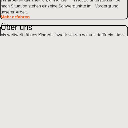
nach Situation stehen einzelne Schwerpunkte im Vordergrund
unserer Arbeit.
Mehr erfahren
Über uns
Als weltweit tätiges Kinderhilfswerk setzen wir uns dafür ein, dass
Kinder gesund und geschützt aufwachsen und Zugang zu Bildung
haben.
Mehr erfahren
Mittelverwendung
Wir gehen verantwortungsvoll mit Finanzen und Ressourcen um
und leben Transparenz und Offenheit gegenüber Partnern und
Spendenden.
Mehr erfahren
DE
Sprache wählen
Hilfreiche Informationen und Links