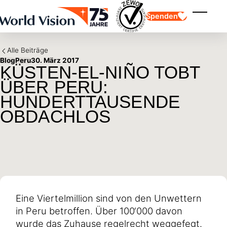
Skip to main content
Spenden
Menü ei
Alle Beiträge
Blog
Peru
30. März 2017
KÜSTEN-EL-NIÑO TOBT
ÜBER PERU:
HUNDERTTAUSENDE
OBDACHLOS
Kinderpatenschaft
Kinderpatenschaft
Vision und Werte
Gönnerschaft
Schwerpunkte
Freie Spende
Partner
Geschenkspende
Einsatzgebiete
Patenschaft für Kinder in Not
Thematische Spende
Wirkung und Erfolge
Mittelverwendung
Testament und Legat
Jahresbericht und Finanzen
Philanthropie
Unternehmenskooperationen
Eine Viertelmillion sind von den Unwettern
Afrika
in Peru betroffen. Über 100‘000 davon
Asien
Erdbeben Venezuela
Lateinamerika
Hilfe für Ukraine
wurde das Zuhause regelrecht weggefegt.
Naher Osten und Europa