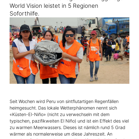
Hilfe für Sudan
World Vision leistet in 5 Regionen
Hilfe für Afghanistan
Alle Nothilfe-Projekte
Soforthilfe.
Seit Wochen wird Peru von sintflutartigen Regenfällen
heimgesucht. Das lokale Wetterphänomen nennt sich
«Küsten-El-Niño» (nicht zu verwechseln mit dem
typischen, pazifikweiten El Niño) und ist ein Effekt des viel
zu warmen Meerwassers. Dieses ist nämlich rund 5 Grad
wärmer als normalerweise um diese Jahreszeit. An