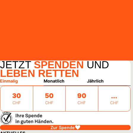
JETZT
SPENDEN
UND
LEBEN RETTEN
Einmalig
Monatlich
Jährlich
30
50
90
CHF
CHF
CHF
CHF
Zur Spende