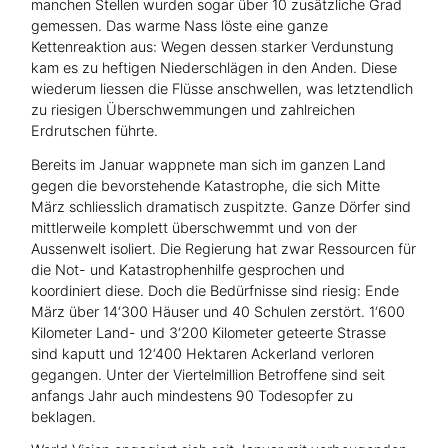
manchen Stellen wurden sogar über 10 zusätzliche Grad
gemessen. Das warme Nass löste eine ganze
Kettenreaktion aus: Wegen dessen starker Verdunstung
kam es zu heftigen Niederschlägen in den Anden. Diese
wiederum liessen die Flüsse anschwellen, was letztendlich
zu riesigen Überschwemmungen und zahlreichen
Erdrutschen führte.
Bereits im Januar wappnete man sich im ganzen Land
gegen die bevorstehende Katastrophe, die sich Mitte
März schliesslich dramatisch zuspitzte. Ganze Dörfer sind
mittlerweile komplett überschwemmt und von der
Aussenwelt isoliert. Die Regierung hat zwar Ressourcen für
die Not- und Katastrophenhilfe gesprochen und
koordiniert diese. Doch die Bedürfnisse sind riesig: Ende
März über 14‘300 Häuser und 40 Schulen zerstört. 1‘600
Kilometer Land- und 3‘200 Kilometer geteerte Strasse
sind kaputt und 12‘400 Hektaren Ackerland verloren
gegangen. Unter der Viertelmillion Betroffene sind seit
anfangs Jahr auch mindestens 90 Todesopfer zu
beklagen.