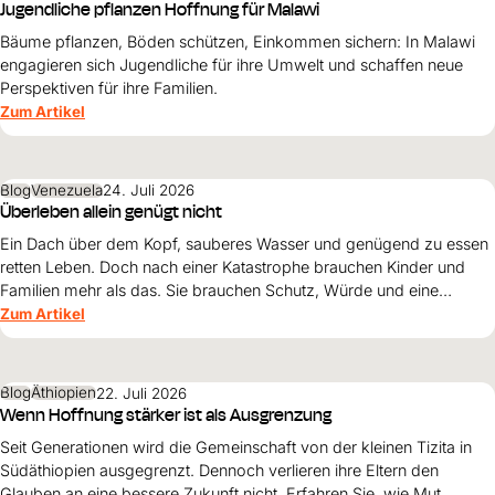
Jugendliche pflanzen Hoffnung für Malawi
Bäume pflanzen, Böden schützen, Einkommen sichern: In Malawi
engagieren sich Jugendliche für ihre Umwelt und schaffen neue
Perspektiven für ihre Familien.
Zum Artikel
Blog
Venezuela
24. Juli 2026
Überleben allein genügt nicht
Ein Dach über dem Kopf, sauberes Wasser und genügend zu essen
retten Leben. Doch nach einer Katastrophe brauchen Kinder und
Familien mehr als das. Sie brauchen Schutz, Würde und eine
Perspektive. Maribel Prada, Country Manager von World Vision
Zum Artikel
Venezuela, beschreibt, weshalb diese Grundsätze den
Wiederaufbau nach den Erdbeben prägen müssen und warum
Überleben allein nicht genügt.
Blog
Äthiopien
22. Juli 2026
Wenn Hoffnung stärker ist als Ausgrenzung
Seit Generationen wird die Gemeinschaft von der kleinen Tizita in
Südäthiopien ausgegrenzt. Dennoch verlieren ihre Eltern den
Glauben an eine bessere Zukunft nicht. Erfahren Sie, wie Mut,