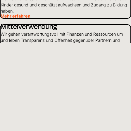
Kinder gesund und geschützt aufwachsen und Zugang zu Bildung
haben.
Mehr erfahren
Mittelverwendung
Wir gehen verantwortungsvoll mit Finanzen und Ressourcen um
und leben Transparenz und Offenheit gegenüber Partnern und
Spendenden.
Mehr erfahren
DE
Sprache wählen
Hilfreiche Informationen und Links
Adresse
Kinderhilfswerk
World Vision
Schweiz und Liechtenstein
Kriesbachstrasse 30