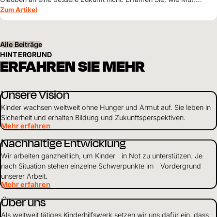
Zusammenhalt und die Unterstützung von World Vision neue
Zum Artikel
Perspektiven für ihre Kinder schaffen.
Alle Beiträge
HINTERGRUND
ERFAHREN SIE MEHR
Unsere Vision
Kinder wachsen weltweit ohne Hunger und Armut auf. Sie leben in
Sicherheit und erhalten Bildung und Zukunftsperspektiven.
Mehr erfahren
Nachhaltige Entwicklung
Wir arbeiten ganzheitlich, um Kinder in Not zu unterstützen. Je
nach Situation stehen einzelne Schwerpunkte im Vordergrund
unserer Arbeit.
Mehr erfahren
Über uns
Als weltweit tätiges Kinderhilfswerk setzen wir uns dafür ein, dass