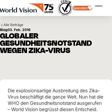
Skip to main content
Spenden
Menü ei
Alle Beiträge
Blog
03. Feb. 2016
GLOBALER
GESUNDHEITSNOTSTAND
WEGEN ZIKA-VIRUS
Kinderpatenschaft
Kinderpatenschaft
Vision und Werte
Gönnerschaft
Schwerpunkte
Freie Spende
Partner
Geschenkspende
Einsatzgebiete
Patenschaft für Kinder in Not
Thematische Spende
Wirkung und Erfolge
Mittelverwendung
Testament und Legat
Die explosionsartige Ausbreitung des Zika-
Jahresbericht und Finanzen
Philanthropie
Unternehmenskooperationen
Virus beschäftigt die ganze Welt. Nun hat die
Afrika
WHO den Gesundheitsnotstand ausgerufen
Asien
Erdbeben Venezuela
Lateinamerika
– World Vision begrüsst diesen Entscheid.
Hilfe für Ukraine
Naher Osten und Europa