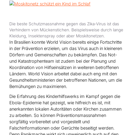
Hilfe für Sudan
Hilfe für Afghanistan
Alle Nothilfe-Projekte
Die beste Schutzmassnahme gegen das Zika-Virus ist das
Verhindern von Mückenstichen. Beispielsweise durch lange
Kleidung, Insektenspray oder aber Moskitonetzen.
In Brasilien konnte World Vision bereits einige Fortschritte
in der Prävention erzielen, um das Virus auch in kleineren
Dörfern und Gemeinschaften zu bekämpfen. Das Not-
und Katastrophenteam ist zudem bei der Planung und
Koordination von Hilfseinsätzen in weiteren betroffenen
Ländern. World Vision arbeitet dabei auch eng mit den
Gesundheitsministerien der betroffenen Nationen, um die
Bemühungen zu maximieren.
Die Erfahrung des Kinderhilfswerks im Kampf gegen die
Ebola-Epidemie hat gezeigt, wie hilfreich es ist, mit
anerkannten lokalen Autoritäten oder Kirchen zusammen
zu arbeiten. So können Präventionsmassnahmen
sorgfältig vorbereitet und vorgestellt und
Falschinformationen oder Gerüchte beseitigt werden.
Denn Panikmache wirkt sich unweigerlich auch auf den