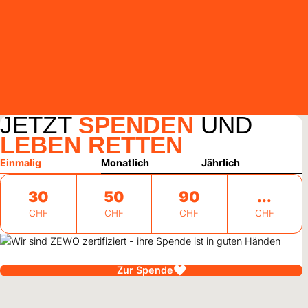
JETZT
SPENDEN
UND
LEBEN RETTEN
Einmalig
Monatlich
Jährlich
30
50
90
CHF
CHF
CHF
CHF
Zur Spende