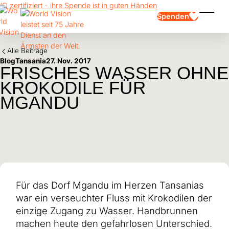
Skip to main content
Spenden
Menü e
Alle Beiträge
Blog
Tansania
27. Nov. 2017
FRISCHES WASSER OHNE
KROKODILE FÜR
MGANDU
Kinderpatenschaft
Kinderpatenschaft
Vision und Werte
Gönnerschaft
Schwerpunkte
Freie Spende
Partner
Geschenkspende
Einsatzgebiete
Patenschaft für Kinder in Not
Thematische Spende
Wirkung und Erfolge
Mittelverwendung
Testament und Legat
Für das Dorf Mgandu im Herzen Tansanias
Jahresbericht und Finanzen
Philanthropie
Unternehmenskooperationen
war ein verseuchter Fluss mit Krokodilen der
Afrika
einzige Zugang zu Wasser. Handbrunnen
Asien
Erdbeben Venezuela
Lateinamerika
machen heute den gefahrlosen Unterschied.
Hilfe für Ukraine
Naher Osten und Europa