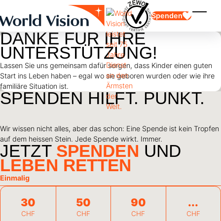
Skip to main content
Spenden
Menü e
DANKE FÜR IHRE
UNTERSTÜTZUNG!
Lassen Sie uns gemeinsam dafür sorgen, dass Kinder einen guten
Start ins Leben haben – egal wo sie geboren wurden oder wie ihre
familiäre Situation ist.
SPENDEN HILFT. PUNKT.
Kinderpatenschaft
Kinderpatenschaft
Vision und Werte
Gönnerschaft
Wir wissen nicht alles, aber das schon: Eine Spende ist kein Tropfen
Schwerpunkte
Freie Spende
Partner
Geschenkspende
auf dem heissen Stein. Jede Spende wirkt. Immer.
Einsatzgebiete
Patenschaft für Kinder in Not
JETZT
SPENDEN
UND
Thematische Spende
LEBEN RETTEN
Wirkung und Erfolge
Mittelverwendung
Testament und Legat
Einmalig
Jahresbericht und Finanzen
Philanthropie
Unternehmenskooperationen
30
50
90
Afrika
Asien
Erdbeben Venezuela
Lateinamerika
CHF
CHF
CHF
CHF
Hilfe für Ukraine
Naher Osten und Europa