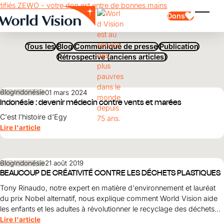
PAYS / RÉGION :
INDONÉSIE
Skip to main content
Dons
Affich
Tous les
Blog
Communiqué de presse
Publication
Rétrospective (anciens articles)
Blog
Indonésie
01 mars 2024
Indonésie : devenir médecin contre vents et marées
Parrainage d'enfants
C'est l'histoire d'Egy
Parrainage d'enfants
Vision et valeurs
Donation
Lire l'article
Points forts
Don libre
Partenaire
don de cadeau
Domaines d'application
Parrainage d'enfants en détresse
Don thématique
Blog
Indonésie
21 août 2019
Impact et succès
BEAUCOUP DE CRÉATIVITÉ CONTRE LES DÉCHETS PLASTIQUES
Utilisation des fonds
Testament et legs
Rapport annuel et finances
Philanthropie
Tony Rinaudo, notre expert en matière d'environnement et lauréat
Coopération entre entreprises
du prix Nobel alternatif, nous explique comment World Vision aide
Afrique
les enfants et les adultes à révolutionner le recyclage des déchets
Asie
Séisme au Venezuela
Amérique latine
Aide à l'Ukraine
plastiques.
Lire l'article
Moyen-Orient et Europe