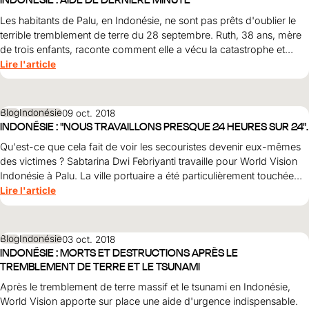
Les habitants de Palu, en Indonésie, ne sont pas prêts d'oublier le
terrible tremblement de terre du 28 septembre. Ruth, 38 ans, mère
de trois enfants, raconte comment elle a vécu la catastrophe et
comment World Vision a pu aider.
Lire l'article
Blog
Indonésie
09 oct. 2018
INDONÉSIE : "NOUS TRAVAILLONS PRESQUE 24 HEURES SUR 24".
Qu'est-ce que cela fait de voir les secouristes devenir eux-mêmes
des victimes ? Sabtarina Dwi Febriyanti travaille pour World Vision
Indonésie à Palu. La ville portuaire a été particulièrement touchée
par le tremblement de terre et le tsunami. Elle écrit ici ce qu'elle a
Lire l'article
vécu.
Blog
Indonésie
03 oct. 2018
INDONÉSIE : MORTS ET DESTRUCTIONS APRÈS LE
TREMBLEMENT DE TERRE ET LE TSUNAMI
Après le tremblement de terre massif et le tsunami en Indonésie,
World Vision apporte sur place une aide d'urgence indispensable.