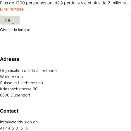
Plus de 1200 personnes ont déjà perdu la vie et plus de 2 millions
sont touchées.
Lire l'article
FR
Choisir la langue
Informations et liens utiles
Adresse
Organisation d'aide à l'enfance
World Vision
Suisse et Liechtenstein
Kriesbachstrasse 30
8600 Dübendorf
Contact
info@worldvision.ch
41 44 510 15 15