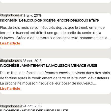
Aide au Soudan
Aide à l'Afghanistan
Tous les projets d'aide d'urgence
Blog
Indonésie
11 janv. 2019
Indonésie : Beaucoup de progrès, encore beaucoup à faire
Plus de trois mois se sont écoulés depuis que le tremblement de
terre et le tsunami ont détruit une grande partie du centre de la
Sulawesi. Grâce à de nombreux dons généreux, notamment de la
Suisse, World Vision a pu apporter une aide d'urgence et de
Lire l'article
reconstruction efficace. Découvrez ici l'impact de vos dons.
Blog
Indonésie
28 oct. 2018
INDONÉSIE : MAINTENANT LA MOUSSON MENACE AUSSI
Des milliers d'enfants et de femmes enceintes vivent dans des abris
de fortune après le tremblement de terre et le tsunami dévastateurs.
La prochaine mousson risque de leur poser de nouveaux
problèmes.
Lire l'article
Blog
Indonésie
24 oct. 2018
INDONÉSIE : AIDE DE DERNIÈRE MINUTE