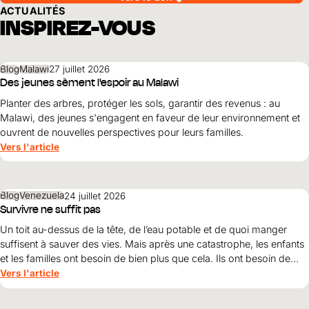
ACTUALITÉS
INSPIREZ-VOUS
Blog
Malawi
27 juillet 2026
Des jeunes sèment l'espoir au Malawi
Planter des arbres, protéger les sols, garantir des revenus : au
Malawi, des jeunes s'engagent en faveur de leur environnement et
ouvrent de nouvelles perspectives pour leurs familles.
Vers l'article
Blog
Venezuela
24 juillet 2026
Survivre ne suffit pas
Un toit au-dessus de la tête, de l’eau potable et de quoi manger
suffisent à sauver des vies. Mais après une catastrophe, les enfants
et les familles ont besoin de bien plus que cela. Ils ont besoin de
protection, de dignité et d’une perspective d’avenir. Maribel Prada,
Vers l'article
directrice nationale de World Vision , explique pourquoi ces
principes doivent guider la reconstruction après les tremblements