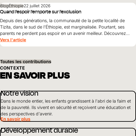
de terre et pourquoi la simple survie ne suffit pas.
Blog
Éthiopie
22 juillet 2026
Quand l'espoir l'emporte sur l'exclusion
Depuis des générations, la communauté de la petite localité de
Tizita, dans le sud de l'Éthiopie, est marginalisée. Pourtant, ses
parents ne perdent pas espoir en un avenir meilleur. Découvrez
comment le courage, la solidarité et le soutien de World Vision
Vers l'article
ouvrent World Vision perspectives pour leurs enfants.
Toutes les contributions
CONTEXTE
EN SAVOIR PLUS
Notre vision
Dans le monde entier, les enfants grandissent à l'abri de la faim et
de la pauvreté. Ils vivent en sécurité et reçoivent une éducation et
des perspectives d'avenir.
En savoir plus
Développement durable