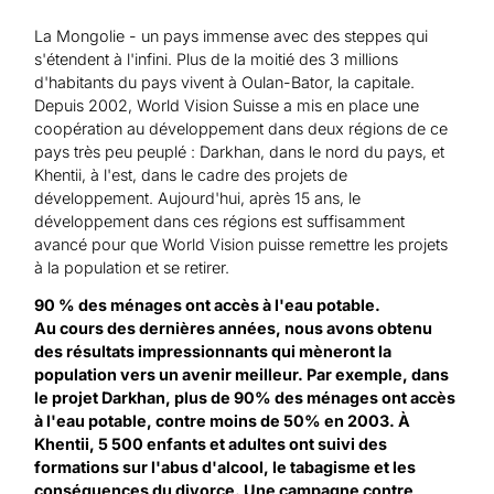
Aide au Soudan
Aide à l'Afghanistan
Tous les projets d'aide d'urgence
La Mongolie - un pays immense avec des steppes qui
s'étendent à l'infini. Plus de la moitié des 3 millions
d'habitants du pays vivent à Oulan-Bator, la capitale.
Depuis 2002, World Vision Suisse a mis en place une
coopération au développement dans deux régions de ce
pays très peu peuplé : Darkhan, dans le nord du pays, et
Khentii, à l'est, dans le cadre des projets de
développement. Aujourd'hui, après 15 ans, le
développement dans ces régions est suffisamment
avancé pour que World Vision puisse remettre les projets
à la population et se retirer.
90 % des ménages ont accès à l'eau potable.
Au cours des dernières années, nous avons obtenu
des résultats impressionnants qui mèneront la
population vers un avenir meilleur. Par exemple, dans
le projet Darkhan, plus de 90% des ménages ont accès
à l'eau potable, contre moins de 50% en 2003. À
Khentii, 5 500 enfants et adultes ont suivi des
formations sur l'abus d'alcool, le tabagisme et les
conséquences du divorce. Une campagne contre