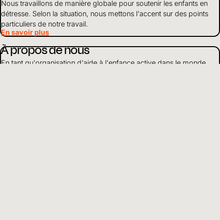
Nous travaillons de manière globale pour soutenir les enfants en
détresse. Selon la situation, nous mettons l'accent sur des points
particuliers de notre travail.
En savoir plus
À propos de nous
En tant qu'organisation d'aide à l'enfance active dans le monde
entier, nous nous engageons pour que les enfants grandissent en
bonne santé, soient protégés et aient accès à l'éducation.
En savoir plus
Utilisation des fonds
Nous gérons les finances et les ressources de manière responsable
et vivons la transparence et l'ouverture envers les partenaires et les
donateurs.
En savoir plus
FR
Choisir la langue
Informations et liens utiles