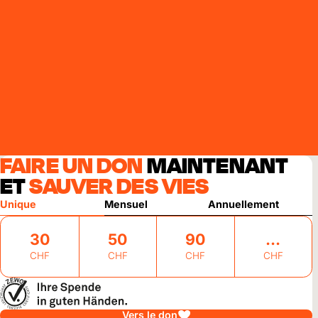
FAIRE UN DON
MAINTENANT
ET
SAUVER DES VIES
Unique
Mensuel
Annuellement
30
50
90
CHF
CHF
CHF
CHF
Vers le don