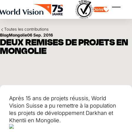
Skip to main content
Dons
Affiche
Toutes les contributions
Blog
Mongolie
06 Sep. 2016
DEUX REMISES DE PROJETS EN
MONGOLIE
Parrainage d'enfants
Parrainage d'enfants
Vision et valeurs
Donation
Points forts
Don libre
Partenaire
don de cadeau
Domaines d'application
Parrainage d'enfants en détresse
Don thématique
Après 15 ans de projets réussis, World
Impact et succès
Utilisation des fonds
Testament et legs
Vision Suisse a pu remettre à la population
Rapport annuel et finances
Philanthropie
Coopération entre entreprises
les projets de développement Darkhan et
Khentii en Mongolie.
Afrique
Asie
Séisme au Venezuela
Amérique latine
Aide à l'Ukraine
Moyen-Orient et Europe