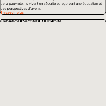
de la pauvreté. Ils vivent en sécurité et reçoivent une éducation et
des perspectives d'avenir.
En savoir plus
Développement durable
Nous travaillons de manière globale pour soutenir les enfants en
détresse. Selon la situation, nous mettons l'accent sur des points
particuliers de notre travail.
En savoir plus
À propos de nous
En tant qu'organisation d'aide à l'enfance active dans le monde
entier, nous nous engageons pour que les enfants grandissent en
bonne santé, soient protégés et aient accès à l'éducation.
En savoir plus
Utilisation des fonds
Nous gérons les finances et les ressources de manière responsable
et vivons la transparence et l'ouverture envers les partenaires et les
donateurs.
En savoir plus
FR