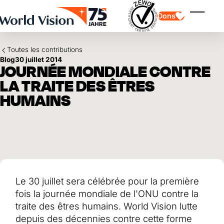
Skip to main content
Dons
Affiche
Toutes les contributions
Blog
30 juillet 2014
JOURNÉE MONDIALE CONTRE
LA TRAITE DES ÊTRES
HUMAINS
Parrainage d'enfants
Parrainage d'enfants
Vision et valeurs
Donation
Points forts
Don libre
Partenaire
don de cadeau
Domaines d'application
Parrainage d'enfants en détresse
Don thématique
Impact et succès
Utilisation des fonds
Testament et legs
Le 30 juillet sera célébrée pour la première
Rapport annuel et finances
Philanthropie
Coopération entre entreprises
fois la journée mondiale de l'ONU contre la
Afrique
traite des êtres humains. World Vision lutte
Asie
Séisme au Venezuela
Amérique latine
depuis des décennies contre cette forme
Aide à l'Ukraine
Moyen-Orient et Europe