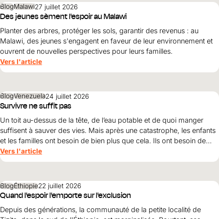
Blog
Malawi
27 juillet 2026
Des jeunes sèment l'espoir au Malawi
Planter des arbres, protéger les sols, garantir des revenus : au
Malawi, des jeunes s'engagent en faveur de leur environnement et
ouvrent de nouvelles perspectives pour leurs familles.
Vers l'article
Blog
Venezuela
24 juillet 2026
Survivre ne suffit pas
Un toit au-dessus de la tête, de l’eau potable et de quoi manger
suffisent à sauver des vies. Mais après une catastrophe, les enfants
et les familles ont besoin de bien plus que cela. Ils ont besoin de
protection, de dignité et d’une perspective d’avenir. Maribel Prada,
Vers l'article
directrice nationale de World Vision , explique pourquoi ces
principes doivent guider la reconstruction après les tremblements
de terre et pourquoi la simple survie ne suffit pas.
Blog
Éthiopie
22 juillet 2026
Quand l'espoir l'emporte sur l'exclusion
Depuis des générations, la communauté de la petite localité de