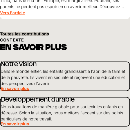
Tizita, dans le sud de l'Éthiopie, est marginalisée. Pourtant, ses
parents ne perdent pas espoir en un avenir meilleur. Découvrez
comment le courage, la solidarité et le soutien de World Vision
Vers l'article
ouvrent World Vision perspectives pour leurs enfants.
Toutes les contributions
CONTEXTE
EN SAVOIR PLUS
Notre vision
Dans le monde entier, les enfants grandissent à l'abri de la faim et
de la pauvreté. Ils vivent en sécurité et reçoivent une éducation et
des perspectives d'avenir.
En savoir plus
Développement durable
Nous travaillons de manière globale pour soutenir les enfants en
détresse. Selon la situation, nous mettons l'accent sur des points
particuliers de notre travail.
En savoir plus