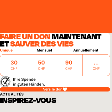
FAIRE UN DON
MAINTENANT
ET
SAUVER DES VIES
Unique
Mensuel
Annuellement
30
50
90
CHF
CHF
CHF
CHF
Vers le don
ACTUALITÉS
INSPIREZ-VOUS