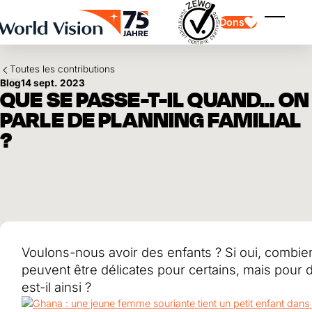
Skip to main content
Dons
Affiche
Toutes les contributions
Blog
14 sept. 2023
QUE SE PASSE-T-IL QUAND... ON
PARLE DE PLANNING FAMILIAL
?
Parrainage d'enfants
Parrainage d'enfants
Vision et valeurs
Donation
Points forts
Don libre
Partenaire
don de cadeau
Domaines d'application
Parrainage d'enfants en détresse
Don thématique
Impact et succès
Utilisation des fonds
Testament et legs
Voulons-nous avoir des enfants ? Si oui, combie
Rapport annuel et finances
Philanthropie
Coopération entre entreprises
peuvent être délicates pour certains, mais pour d
Afrique
est-il ainsi ?
Asie
Séisme au Venezuela
Amérique latine
Aide à l'Ukraine
Moyen-Orient et Europe