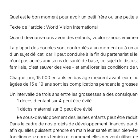
Aide au Soudan
Aide à l'Afghanistan
Tous les projets d'aide d'urgence
Quel est le bon moment pour avoir un petit frère ou une petite sœ
Texte de l'article : World Vision International
Quand devrions-nous avoir des enfants, voulons-nous vraimen
La plupart des couples sont confrontés à un moment ou à un autre
d'un sujet délicat, car il peut conduire à la fin du partenariat si
n'ont pas accès aux soins de santé de base, ce sujet de discuss
familiale, c'est sauver des vies - et améliorer les conditions 
Chaque jour, 15 000 enfants en bas âge meurent avant leur cinqu
âgées de 15 à 19 ans sont les complications pendant la grosse
Un intervalle de trois ans entre les grossesses a des conséque
1 décès d'enfant sur 4 peut être évité
1 décès maternel sur 3 peut être évité
Le sous-développement des jeunes enfants peut être réduit
Dans le cadre de nos projets de développement financés par de
afin qu'elles puissent prendre en main leur santé et leur bien-
fonctionne le corps féminin et comment elles peuvent utiliser 