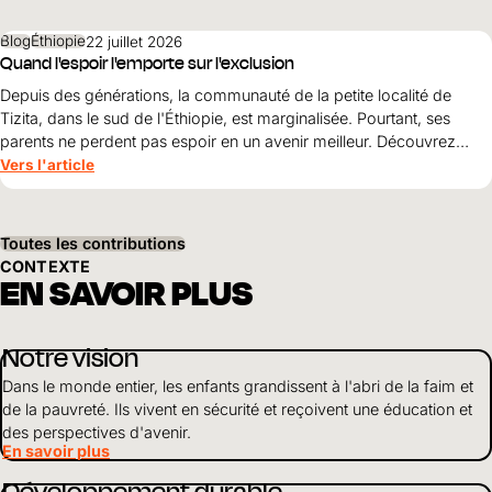
principes doivent guider la reconstruction après les tremblements
de terre et pourquoi la simple survie ne suffit pas.
Blog
Éthiopie
22 juillet 2026
Quand l'espoir l'emporte sur l'exclusion
Depuis des générations, la communauté de la petite localité de
Tizita, dans le sud de l'Éthiopie, est marginalisée. Pourtant, ses
parents ne perdent pas espoir en un avenir meilleur. Découvrez
comment le courage, la solidarité et le soutien de World Vision
Vers l'article
ouvrent World Vision perspectives pour leurs enfants.
Toutes les contributions
CONTEXTE
EN SAVOIR PLUS
Notre vision
Dans le monde entier, les enfants grandissent à l'abri de la faim et
de la pauvreté. Ils vivent en sécurité et reçoivent une éducation et
des perspectives d'avenir.
En savoir plus
Développement durable