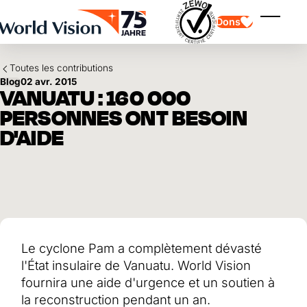
Skip to main content
Dons
Affiche
Toutes les contributions
Blog
02 avr. 2015
VANUATU : 160 000
PERSONNES ONT BESOIN
D'AIDE
Parrainage d'enfants
Parrainage d'enfants
Vision et valeurs
Donation
Points forts
Don libre
Partenaire
don de cadeau
Domaines d'application
Parrainage d'enfants en détresse
Don thématique
Impact et succès
Utilisation des fonds
Testament et legs
Le cyclone Pam a complètement dévasté
Rapport annuel et finances
Philanthropie
Coopération entre entreprises
l'État insulaire de Vanuatu. World Vision
Afrique
fournira une aide d'urgence et un soutien à
Asie
Séisme au Venezuela
Amérique latine
la reconstruction pendant un an.
Aide à l'Ukraine
Moyen-Orient et Europe