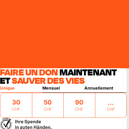
FAIRE UN DON
MAINTENANT
ET
SAUVER DES VIES
Unique
Mensuel
Annuellement
30
50
90
CHF
CHF
CHF
CHF