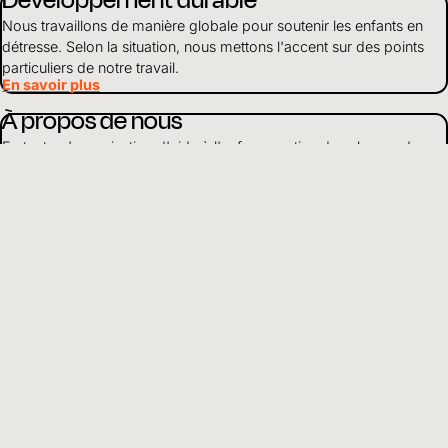
Nous travaillons de manière globale pour soutenir les enfants en
détresse. Selon la situation, nous mettons l'accent sur des points
particuliers de notre travail.
En savoir plus
À propos de nous
En tant qu'organisation d'aide à l'enfance active dans le monde
entier, nous nous engageons pour que les enfants grandissent en
bonne santé, soient protégés et aient accès à l'éducation.
En savoir plus
Utilisation des fonds
Nous gérons les finances et les ressources de manière responsable
et vivons la transparence et l'ouverture envers les partenaires et les
donateurs.
En savoir plus
FR
Choisir la langue
Informations et liens utiles