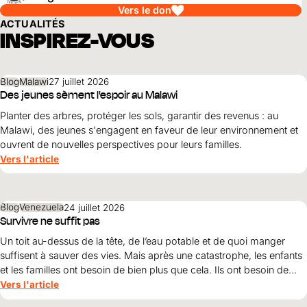
Vers le don
ACTUALITÉS
INSPIREZ-VOUS
Blog
Malawi
27 juillet 2026
Des jeunes sèment l'espoir au Malawi
Planter des arbres, protéger les sols, garantir des revenus : au
Malawi, des jeunes s'engagent en faveur de leur environnement et
ouvrent de nouvelles perspectives pour leurs familles.
Vers l'article
Blog
Venezuela
24 juillet 2026
Survivre ne suffit pas
Un toit au-dessus de la tête, de l’eau potable et de quoi manger
suffisent à sauver des vies. Mais après une catastrophe, les enfants
et les familles ont besoin de bien plus que cela. Ils ont besoin de
protection, de dignité et d’une perspective d’avenir. Maribel Prada,
Vers l'article
directrice nationale de World Vision , explique pourquoi ces