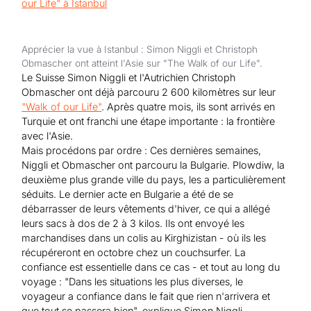
Aide au Soudan
Aide à l'Afghanistan
Tous les projets d'aide d'urgence
Apprécier la vue à Istanbul : Simon Niggli et Christoph
Obmascher ont atteint l'Asie sur "The Walk of our Life".
Le Suisse Simon Niggli et l'Autrichien Christoph
Obmascher ont déjà parcouru 2 600 kilomètres sur leur
"Walk of our Life"
. Après quatre mois, ils sont arrivés en
Turquie et ont franchi une étape importante : la frontière
avec l'Asie.
Mais procédons par ordre : Ces dernières semaines,
Niggli et Obmascher ont parcouru la Bulgarie. Plowdiw, la
deuxième plus grande ville du pays, les a particulièrement
séduits. Le dernier acte en Bulgarie a été de se
débarrasser de leurs vêtements d'hiver, ce qui a allégé
leurs sacs à dos de 2 à 3 kilos. Ils ont envoyé les
marchandises dans un colis au Kirghizistan - où ils les
récupéreront en octobre chez un couchsurfer. La
confiance est essentielle dans ce cas - et tout au long du
voyage : "Dans les situations les plus diverses, le
voyageur a confiance dans le fait que rien n'arrivera et
que tout se passera bien", explique Simon Niggli.