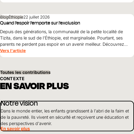
directrice nationale de World Vision , explique pourquoi ces
principes doivent guider la reconstruction après les tremblements
de terre et pourquoi la simple survie ne suffit pas.
Blog
Éthiopie
22 juillet 2026
Quand l'espoir l'emporte sur l'exclusion
Depuis des générations, la communauté de la petite localité de
Tizita, dans le sud de l'Éthiopie, est marginalisée. Pourtant, ses
parents ne perdent pas espoir en un avenir meilleur. Découvrez
comment le courage, la solidarité et le soutien de World Vision
Vers l'article
ouvrent World Vision perspectives pour leurs enfants.
Toutes les contributions
CONTEXTE
EN SAVOIR PLUS
Notre vision
Dans le monde entier, les enfants grandissent à l'abri de la faim et
de la pauvreté. Ils vivent en sécurité et reçoivent une éducation et
des perspectives d'avenir.
En savoir plus