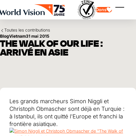
Skip to main content
Dons
Affiche
Toutes les contributions
Blog
Vietnam
31 mai 2015
THE WALK OF OUR LIFE :
ARRIVÉ EN ASIE
Parrainage d'enfants
Parrainage d'enfants
Vision et valeurs
Donation
Points forts
Don libre
Partenaire
don de cadeau
Domaines d'application
Parrainage d'enfants en détresse
Don thématique
Les grands marcheurs Simon Niggli et
Impact et succès
Utilisation des fonds
Testament et legs
Christoph Obmascher sont déjà en Turquie :
Rapport annuel et finances
Philanthropie
Coopération entre entreprises
à Istanbul, ils ont quitté l'Europe et franchi la
frontière asiatique.
Afrique
Asie
Séisme au Venezuela
Amérique latine
Aide à l'Ukraine
Moyen-Orient et Europe