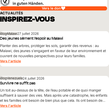
Vers le don
ACTUALITÉS
INSPIREZ-VOUS
Blog
Malawi
27 juillet 2026
Des jeunes sèment l'espoir au Malawi
Planter des arbres, protéger les sols, garantir des revenus : au
Malawi, des jeunes s'engagent en faveur de leur environnement et
ouvrent de nouvelles perspectives pour leurs familles.
Vers l'article
Blog
Venezuela
24 juillet 2026
Survivre ne suffit pas
Un toit au-dessus de la tête, de l’eau potable et de quoi manger
suffisent à sauver des vies. Mais après une catastrophe, les enfants
et les familles ont besoin de bien plus que cela. Ils ont besoin de
protection, de dignité et d’une perspective d’avenir. Maribel Prada,
Vers l'article