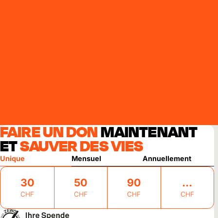
FAIRE UN DON
MAINTENANT
ET
SAUVER DES VIES
Unique
Mensuel
Annuellement
30
50
90
CHF
CHF
CHF
CHF