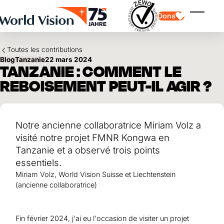
Skip to main content
Dons
Affiche
Toutes les contributions
Blog
Tanzanie
22 mars 2024
TANZANIE : COMMENT LE
REBOISEMENT PEUT-IL AGIR ?
Parrainage d'enfants
Parrainage d'enfants
Notre ancienne collaboratrice Miriam Volz a
Vision et valeurs
Donation
Points forts
Don libre
visité notre projet FMNR Kongwa en
Partenaire
don de cadeau
Domaines d'application
Parrainage d'enfants en détresse
Tanzanie et a observé trois points
Don thématique
essentiels.
Impact et succès
Utilisation des fonds
Miriam Volz, World Vision Suisse et Liechtenstein
Testament et legs
Rapport annuel et finances
Philanthropie
(ancienne collaboratrice)
Coopération entre entreprises
Afrique
Asie
Séisme au Venezuela
Amérique latine
Fin février 2024, j'ai eu l'occasion de visiter un projet
Aide à l'Ukraine
Moyen-Orient et Europe