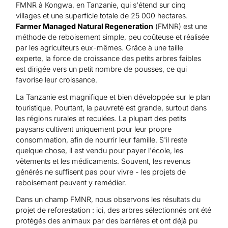
Aide au Soudan
FMNR à Kongwa, en Tanzanie, qui s'étend sur cinq
Aide à l'Afghanistan
Tous les projets d'aide d'urgence
villages et une superficie totale de 25 000 hectares.
Farmer Managed Natural Regeneration
(FMNR) est une
méthode de reboisement simple, peu coûteuse et réalisée
par les agriculteurs eux-mêmes. Grâce à une taille
experte, la force de croissance des petits arbres faibles
est dirigée vers un petit nombre de pousses, ce qui
favorise leur croissance.
La Tanzanie est magnifique et bien développée sur le plan
touristique. Pourtant, la pauvreté est grande, surtout dans
les régions rurales et reculées. La plupart des petits
paysans cultivent uniquement pour leur propre
consommation, afin de nourrir leur famille. S'il reste
quelque chose, il est vendu pour payer l'école, les
vêtements et les médicaments. Souvent, les revenus
générés ne suffisent pas pour vivre - les projets de
reboisement peuvent y remédier.
Dans un champ FMNR, nous observons les résultats du
projet de reforestation : ici, des arbres sélectionnés ont été
protégés des animaux par des barrières et ont déjà pu