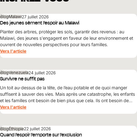
Blog
Malawi
27 juillet 2026
Des jeunes sèment l'espoir au Malawi
Planter des arbres, protéger les sols, garantir des revenus : au
Malawi, des jeunes s'engagent en faveur de leur environnement et
ouvrent de nouvelles perspectives pour leurs familles.
Vers l'article
Blog
Venezuela
24 juillet 2026
Survivre ne suffit pas
Un toit au-dessus de la tête, de l’eau potable et de quoi manger
suffisent à sauver des vies. Mais après une catastrophe, les enfants
et les familles ont besoin de bien plus que cela. Ils ont besoin de
protection, de dignité et d’une perspective d’avenir. Maribel Prada,
Vers l'article
directrice nationale de World Vision , explique pourquoi ces
principes doivent guider la reconstruction après les tremblements
de terre et pourquoi la simple survie ne suffit pas.
Blog
Éthiopie
22 juillet 2026
Quand l'espoir l'emporte sur l'exclusion