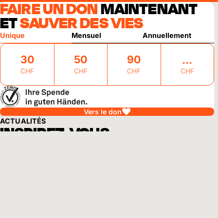
FAIRE UN DON
MAINTENANT
ET
SAUVER DES VIES
Unique
Mensuel
Annuellement
30
50
90
CHF
CHF
CHF
CHF
Vers le don
ACTUALITÉS
INSPIREZ-VOUS
Blog
Malawi
27 juillet 2026
Des jeunes sèment l'espoir au Malawi
Planter des arbres, protéger les sols, garantir des revenus : au
Malawi, des jeunes s'engagent en faveur de leur environnement et
ouvrent de nouvelles perspectives pour leurs familles.
Vers l'article