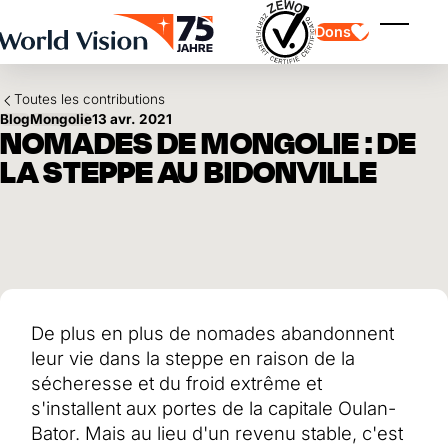
Skip to main content
Dons
Affiche
Toutes les contributions
Blog
Mongolie
13 avr. 2021
NOMADES DE MONGOLIE : DE
LA STEPPE AU BIDONVILLE
Parrainage d'enfants
Parrainage d'enfants
Vision et valeurs
Donation
Points forts
Don libre
Partenaire
don de cadeau
Domaines d'application
Parrainage d'enfants en détresse
Don thématique
De plus en plus de nomades abandonnent
Impact et succès
Utilisation des fonds
Testament et legs
leur vie dans la steppe en raison de la
Rapport annuel et finances
Philanthropie
Coopération entre entreprises
sécheresse et du froid extrême et
s'installent aux portes de la capitale Oulan-
Afrique
Asie
Séisme au Venezuela
Bator. Mais au lieu d'un revenu stable, c'est
Amérique latine
Aide à l'Ukraine
Moyen-Orient et Europe