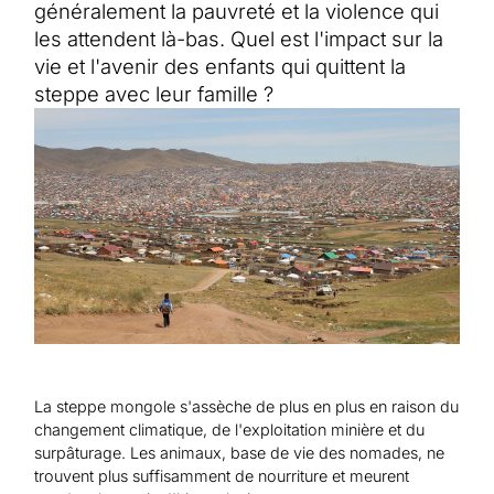
Aide au Soudan
généralement la pauvreté et la violence qui
Aide à l'Afghanistan
Tous les projets d'aide d'urgence
les attendent là-bas. Quel est l'impact sur la
vie et l'avenir des enfants qui quittent la
steppe avec leur famille ?
La steppe mongole s'assèche de plus en plus en raison du
changement climatique, de l'exploitation minière et du
surpâturage. Les animaux, base de vie des nomades, ne
trouvent plus suffisamment de nourriture et meurent