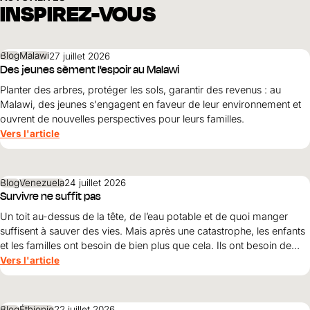
INSPIREZ-VOUS
Blog
Malawi
27 juillet 2026
Des jeunes sèment l'espoir au Malawi
Planter des arbres, protéger les sols, garantir des revenus : au
Malawi, des jeunes s'engagent en faveur de leur environnement et
ouvrent de nouvelles perspectives pour leurs familles.
Vers l'article
Blog
Venezuela
24 juillet 2026
Survivre ne suffit pas
Un toit au-dessus de la tête, de l’eau potable et de quoi manger
suffisent à sauver des vies. Mais après une catastrophe, les enfants
et les familles ont besoin de bien plus que cela. Ils ont besoin de
protection, de dignité et d’une perspective d’avenir. Maribel Prada,
Vers l'article
directrice nationale de World Vision , explique pourquoi ces
principes doivent guider la reconstruction après les tremblements
de terre et pourquoi la simple survie ne suffit pas.
Blog
Éthiopie
22 juillet 2026