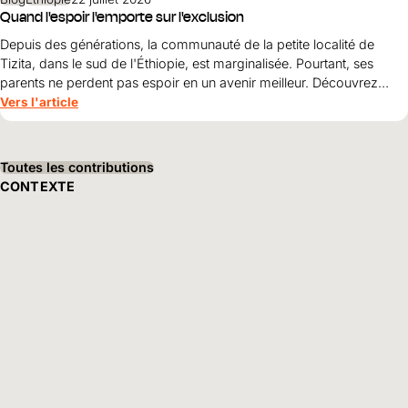
Quand l'espoir l'emporte sur l'exclusion
Depuis des générations, la communauté de la petite localité de
Tizita, dans le sud de l'Éthiopie, est marginalisée. Pourtant, ses
parents ne perdent pas espoir en un avenir meilleur. Découvrez
comment le courage, la solidarité et le soutien de World Vision
Vers l'article
ouvrent World Vision perspectives pour leurs enfants.
Toutes les contributions
CONTEXTE
EN SAVOIR PLUS
Notre vision
Dans le monde entier, les enfants grandissent à l'abri de la faim et
de la pauvreté. Ils vivent en sécurité et reçoivent une éducation et
des perspectives d'avenir.
En savoir plus
Développement durable
Nous travaillons de manière globale pour soutenir les enfants en