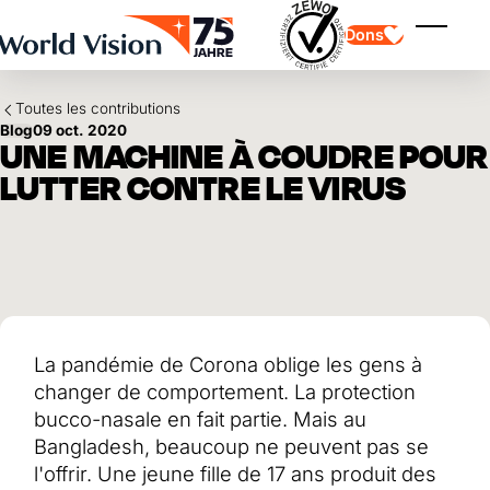
Skip to main content
Dons
Affiche
Toutes les contributions
Blog
09 oct. 2020
UNE MACHINE À COUDRE POUR
LUTTER CONTRE LE VIRUS
Parrainage d'enfants
Parrainage d'enfants
Vision et valeurs
Donation
Points forts
Don libre
Partenaire
don de cadeau
Domaines d'application
Parrainage d'enfants en détresse
Don thématique
La pandémie de Corona oblige les gens à
Impact et succès
Utilisation des fonds
Testament et legs
changer de comportement. La protection
Rapport annuel et finances
Philanthropie
Coopération entre entreprises
bucco-nasale en fait partie. Mais au
Bangladesh, beaucoup ne peuvent pas se
Afrique
Asie
Séisme au Venezuela
l'offrir. Une jeune fille de 17 ans produit des
Amérique latine
Aide à l'Ukraine
Moyen-Orient et Europe