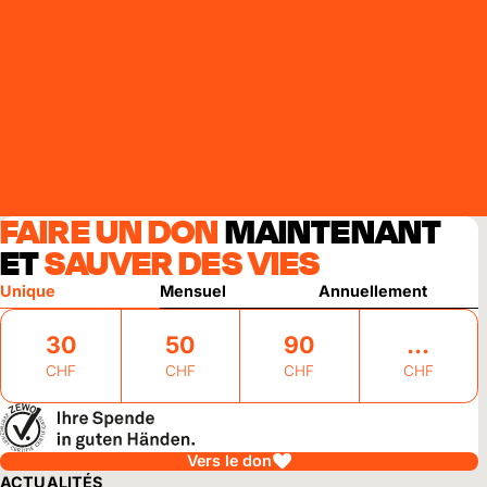
FAIRE UN DON
MAINTENANT
ET
SAUVER DES VIES
Unique
Mensuel
Annuellement
30
50
90
CHF
CHF
CHF
CHF
Vers le don
ACTUALITÉS