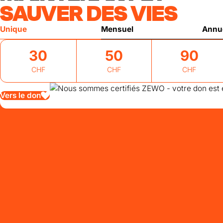
SAUVER DES VIES
Unique
Mensuel
Annu
30
50
90
CHF
CHF
CHF
Vers le don