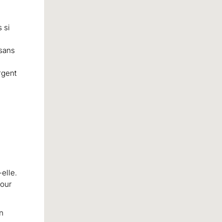
 si
 sans
rgent
elle.
pour
un