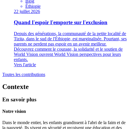
Blog
Éthiopie
22 juillet 2026
Quand l'espoir l'emporte sur l'exclusion
Depuis des générations, la communauté de la petite localité de
Tizita, dans le sud de l'Éthiopie, est marginalisée. Pourtant, ses
parents ne perdent pas espoir en un avenir meilleur.
Découvrez comment le courage, la solidarité et le soutien de
World Vision ouvrent World Vision perspectives pour leurs
enfants.
Vers l'article
Toutes les contributions
Contexte
En savoir plus
Notre vision
Dans le monde entier, les enfants grandissent à l'abri de la faim et de
la pauvreté. Ils vivent en sécurité et reçoivent une éducation et des