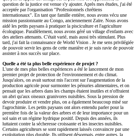
question de la justice est venue s'y ajouter. Après mes études, j'ai été
acceptée par l'organisation "Professionnels chrétiens
internationaux". En tant que famille entière, nous avons vécu une
mission passionnante au Congo, anciennement Zaïre. Nous avons
aidé les petits paysans à pratiquer la pisciculture et l'agriculture
écologique. Parallèlement, nous avons géré un village d'enfants avec
des ateliers attenants. C'était varié, mais aussi très stimulant. Plus
tard, j'ai fait la connaissance de World Vision . Je me sens privilégiée
de pouvoir servir les gens de cette manière et je suis ravie de pouvoir
assister à nos succès sur place.
Quelle a été ta plus belle expérience de projet ?
L'une de mes plus belles expériences a été le lancement de mon
premier projet de protection de l'environnement et du climat.
Jusqu'alors, on avait surtout mis l'accent sur l'augmentation de la
production agricole pour surmonter les pénuries alimentaires, et on
pensait que les arbres dans les champs étaient inutiles et n'offraient
un abri qu'aux oiseaux granivores nuisibles. Sous la pression de
devoir produire et vendre plus, on a également beaucoup misé sur
l'agrochimie. Les petits paysans ont alors entendu parler pour la
première fois de la valeur des arbres et de leur importance pour un
sol sain et un régime hydrique positif. Depuis des années, ils
luttaient contre la sécheresse croissante et les insectes nuisibles.
Certains agriculteurs se sont rapidement laissés convaincre par une
exploitation plus durable. Ils utilisent désormais, entre autres, la