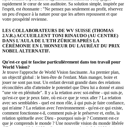
rapidement le cœur de son auditoire. Sa solution simple, inspirée par
l'esprit, est étonnante : "Ne pensez pas seulement au profit, réservez
un peu d'espace à la nature pour que les arbres repoussent et que
votre prospérité revienne.
LES COLLABORATEURS DE WV SUISSE (THOMAS
2.V.R.) ACCUEILLENT TONI RINAUDO (AU CENTRE)
DANS L'AULA DE L'ETH ZÜRICH APRÈS LA
CÉRÉMONIE EN L'HONNEUR DU LAURÉAT DU PRIX
NOBEL ALTERNATIF.
Qu'est-ce qui te fascine particulièrement dans ton travail pour
World Vision?
Je trouve l'approche de World Vision fascinante. Au premier plan,
un objectif global : le bien-être de l'enfant. Mais manger, boire et
jouer ne sont pas tout. Un enfant devrait grandir dans des relations
réconciliées afin d'atteindre le potentiel que Dieu lui a donné et ainsi
"une vie en plénitude". Il y a la relation avec soi-même - qui suis-je,
qu'est-ce que je peux faire, où est-ce que je veux aller ? La relation
avec ses semblables - quel est mon rôle, à qui puis-je faire confiance,
qui m'aime ? La relation avec l'environnement - qu'est-ce qui existe,
comment fonctionne-t-il, comment puis-je le préserver et, enfin, la
relation spirituelle avec Dieu - pourquoi suis-je ? Comment est-ce
que je comprends le monde ? Une nouvelle vision du monde libérée