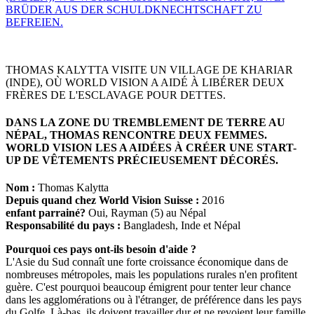
THOMAS KALYTTA VISITE UN VILLAGE DE KHARIAR
(INDE), OÙ WORLD VISION A AIDÉ À LIBÉRER DEUX
FRÈRES DE L'ESCLAVAGE POUR DETTES.
DANS LA ZONE DU TREMBLEMENT DE TERRE AU
NÉPAL, THOMAS RENCONTRE DEUX FEMMES.
WORLD VISION LES A AIDÉES À CRÉER UNE START-
UP DE VÊTEMENTS PRÉCIEUSEMENT DÉCORÉS.
Nom :
Thomas Kalytta
Depuis quand chez World Vision Suisse :
2016
enfant parrainé?
Oui, Rayman (5) au Népal
Responsabilité du pays :
Bangladesh, Inde et Népal
Pourquoi ces pays ont-ils besoin d'aide ?
L'Asie du Sud connaît une forte croissance économique dans de
nombreuses métropoles, mais les populations rurales n'en profitent
guère. C'est pourquoi beaucoup émigrent pour tenter leur chance
dans les agglomérations ou à l'étranger, de préférence dans les pays
du Golfe. Là-bas, ils doivent travailler dur et ne revoient leur famille