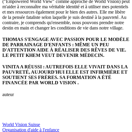
("Empowered World View" comme approche de World Vision) peut
m'aider à reconnaître ma véritable identité et à utiliser mes potentiels
et mes ressources également pour le bien des autres. Elle me libère
de la pensée fataliste selon laquelle je suis destiné à la pauvreté. Au
contraire, je comprends qu'ensemble, nous pouvons prendre notre
destin en main et changer les conditions de vie dans notre village.
THOMAS S'ENGAGE AVEC PASSION POUR LE MODÈLE
DE PARRAINAGE D'ENFANTS : MÊME UN PEU
D'ATTENTION AIDE À RÉALISER DES RÊVES DE VIE.
LE PETIT KHEM VEUT DEVENIR MÉDECIN.
VINITA A RÉUSSI : AUTREFOIS ELLE VIVAIT DANS LA
PAUVRETÉ, AUJOURD'HUI ELLE EST INFIRMIÈRE ET
SOUTIENT SES FRÈRES. SA FORMATION A ÉTÉ
FINANCÉE PAR WORLD VISION .
auteur
World Vision Suisse
Organisation d'aide à l'enfance