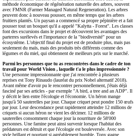
méthode économique de régénération naturelle des arbres, souvent
avec FMNR (Farmer Managed Natural Regeneration). Les arbres
peuvent donc à nouveau pousser, en même temps que les arbres
fruitiers plantés. Un paysan a commencé sa propre pépinière et a fait
pousser tout un bosquet qu'il a appelé "Kalytta - Forest". Les classes
font des excursions dans le projet et découvrent les avantages des
parterres surélevés et l'importance de la "biodiversité" pour un
écosystème. L'objectif final du projet est de produire plus, mais pas
seulement du maïs, mais des produits très différents comme des
légumes et du miel, qui obtiennent de meilleurs prix sur le marché.
Parmi les personnes que tu as rencontrées dans le cadre de ton
travail pour World Vision , laquelle t'a le plus impressionnée ?
Une personne impressionnante que j'ai rencontrée à plusieurs
reprises est Tony Rinaudo (lauréat du prix Nobel alternatif 2018).
Avant même d'avoir pu le rencontrer personnellement, j'étais déjà
fasciné par ses articles - par exemple "A bird, a tree and an ADP". Il
y décrit le lien entre l'écologie et l'économie. Un héron mange
jusqu'à 50 sauterelles par jour. Chaque criquet peut pondre 150 œufs
par jour. Leur descendance peut rapidement atteindre 12 millions de
criquets si aucun héron ne vient les décimer. 12 millions de
sauterelles consomment chaque jour la nourriture de 58'000
personnes. Une famine peut ainsi survenir lorsque l'habitat des
prédateurs est détruit et que l'écologie est bouleversée. Avec son
style brillant et pourtant si agréablement humble, Tony gagne