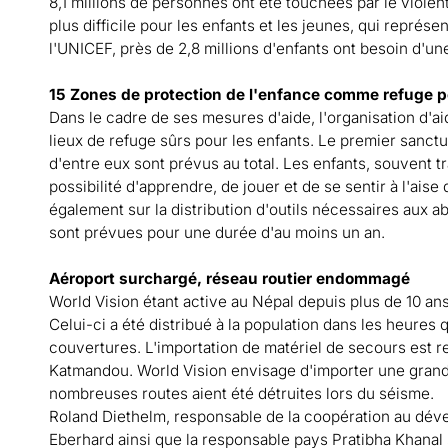
8,1 millions de personnes ont été touchées par le violent
plus difficile pour les enfants et les jeunes, qui représe
l'UNICEF, près de 2,8 millions d'enfants ont besoin d'un
15 Zones de protection de l'enfance comme refuge po
Dans le cadre de ses mesures d'aide, l'organisation d'a
lieux de refuge sûrs pour les enfants. Le premier sanctu
d'entre eux sont prévus au total. Les enfants, souvent t
possibilité d'apprendre, de jouer et de se sentir à l'a
également sur la distribution d'outils nécessaires aux ab
sont prévues pour une durée d'au moins un an.
Aéroport surchargé, réseau routier endommagé
World Vision étant active au Népal depuis plus de 10 ans
Celui-ci a été distribué à la population dans les heures
couvertures. L'importation de matériel de secours est re
Katmandou. World Vision envisage d'importer une grande 
nombreuses routes aient été détruites lors du séisme.
Roland Diethelm, responsable de la coopération au dév
Eberhard ainsi que la responsable pays Pratibha Khanal 