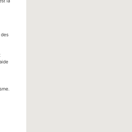
st la
r des
t
'aide
isme.