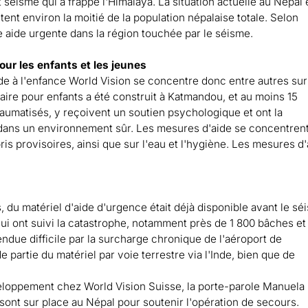
 séisme qui a frappé l'Himalaya. La situation actuelle au Népal e
ntent environ la moitié de la population népalaise totale. Selon
e aide urgente dans la région touchée par le séisme.
ur les enfants et les jeunes
ide à l'enfance World Vision se concentre donc entre autres su
aire pour enfants a été construit à Katmandou, et au moins 15
raumatisés, y reçoivent un soutien psychologique et ont la
ise dans un environnement sûr. Les mesures d'aide se concentren
ris provisoires, ainsi que sur l'eau et l'hygiène. Les mesures d
, du matériel d'aide d'urgence était déjà disponible avant le sé
 qui ont suivi la catastrophe, notamment près de 1 800 bâches et
ndue difficile par la surcharge chronique de l'aéroport de
partie du matériel par voie terrestre via l'Inde, bien que de
eloppement chez World Vision Suisse, la porte-parole Manuela
sont sur place au Népal pour soutenir l'opération de secours.