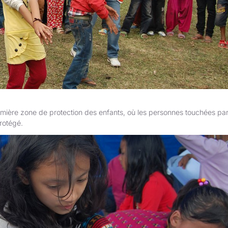
mière zone de protection des enfants, où les personnes touchées par
rotégé.