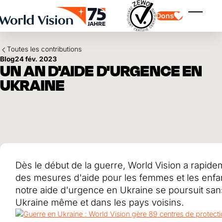
Skip to main content
Dons
Affiche
Toutes les contributions
Blog
24 fév. 2023
UN AN D'AIDE D'URGENCE EN
UKRAINE
Parrainage d'enfants
Parrainage d'enfants
Vision et valeurs
Donation
Points forts
Don libre
Partenaire
don de cadeau
Domaines d'application
Parrainage d'enfants en détresse
Don thématique
Dès le début de la guerre, World Vision a rapide
Impact et succès
Utilisation des fonds
Testament et legs
des mesures d'aide pour les femmes et les enfan
Rapport annuel et finances
Philanthropie
Coopération entre entreprises
notre aide d'urgence en Ukraine se poursuit sans
Ukraine même et dans les pays voisins.
Afrique
Asie
Séisme au Venezuela
Amérique latine
Aide à l'Ukraine
Moyen-Orient et Europe