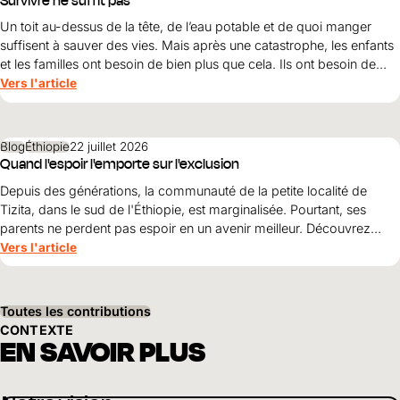
Survivre ne suffit pas
Un toit au-dessus de la tête, de l’eau potable et de quoi manger
suffisent à sauver des vies. Mais après une catastrophe, les enfants
et les familles ont besoin de bien plus que cela. Ils ont besoin de
protection, de dignité et d’une perspective d’avenir. Maribel Prada,
Vers l'article
directrice nationale de World Vision , explique pourquoi ces
principes doivent guider la reconstruction après les tremblements
de terre et pourquoi la simple survie ne suffit pas.
Blog
Éthiopie
22 juillet 2026
Quand l'espoir l'emporte sur l'exclusion
Depuis des générations, la communauté de la petite localité de
Tizita, dans le sud de l'Éthiopie, est marginalisée. Pourtant, ses
parents ne perdent pas espoir en un avenir meilleur. Découvrez
comment le courage, la solidarité et le soutien de World Vision
Vers l'article
ouvrent World Vision perspectives pour leurs enfants.
Toutes les contributions
CONTEXTE
EN SAVOIR PLUS