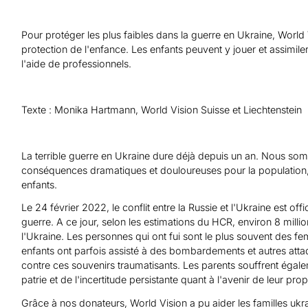
Aide au Soudan
Aide à l'Afghanistan
Tous les projets d'aide d'urgence
Pour protéger les plus faibles dans la guerre en Ukraine, World
protection de l'enfance. Les enfants peuvent y jouer et assimile
l'aide de professionnels.
Texte : Monika Hartmann, World Vision Suisse et Liechtenstein
La terrible guerre en Ukraine dure déjà depuis un an. Nous so
conséquences dramatiques et douloureuses pour la population, e
enfants.
Le 24 février 2022, le conflit entre la Russie et l'Ukraine est of
guerre. A ce jour, selon les estimations du HCR, environ 8 milli
l'Ukraine. Les personnes qui ont fui sont le plus souvent des f
enfants ont parfois assisté à des bombardements et autres atta
contre ces souvenirs traumatisants. Les parents souffrent égale
patrie et de l'incertitude persistante quant à l'avenir de leur prop
Grâce à nos donateurs, World Vision a pu aider les familles ukr