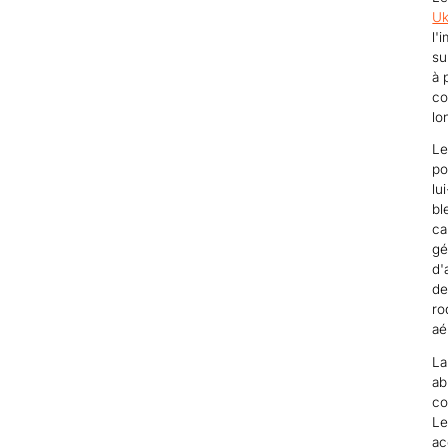
Uk
l'
su
à 
co
lo
Le
po
lu
bl
ca
gé
d'
de
ro
aé
La
ab
co
Le
ac