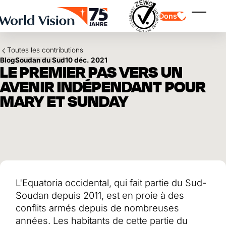
Skip to main content
Dons
Affiche
Toutes les contributions
Blog
Soudan du Sud
10 déc. 2021
LE PREMIER PAS VERS UN
AVENIR INDÉPENDANT POUR
MARY ET SUNDAY
Parrainage d'enfants
Parrainage d'enfants
Vision et valeurs
Donation
Points forts
Don libre
Partenaire
don de cadeau
Domaines d'application
Parrainage d'enfants en détresse
Don thématique
Impact et succès
Utilisation des fonds
Testament et legs
L'Equatoria occidental, qui fait partie du Sud-
Rapport annuel et finances
Philanthropie
Coopération entre entreprises
Soudan depuis 2011, est en proie à des
Afrique
conflits armés depuis de nombreuses
Asie
Séisme au Venezuela
Amérique latine
années. Les habitants de cette partie du
Aide à l'Ukraine
Moyen-Orient et Europe