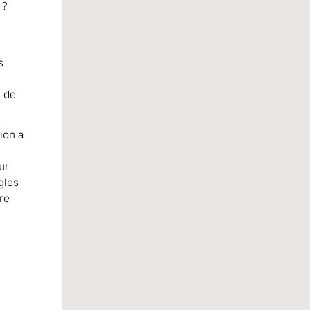
 ?
s
s de
ion a
ur
gles
re