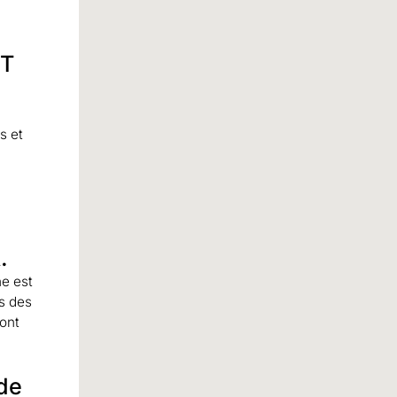
NT
s et
.
ne est
es des
 ont