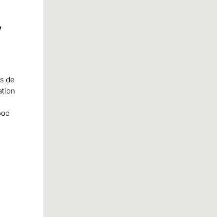
,
us de
ation
ood