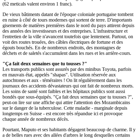
(62 meticals valent environ 1 franc).
De vieux bâtiments datant de l'époque coloniale portugaise tombent
en ruine à côté de tours modernes qui sortent de terre. D'importants
gisements de matières premières dans le nord du pays attirent depuis
des années des investisseurs et des entreprises. L'infrastructure et
l'entretien de la ville n'avancent toutefois que lentement. Partout, on
voit des routes trouées, des câbles électriques de fortune et des
égouts bouchés. En de nombreux endroits, des montagnes de
déchets et de saletés s'accumulent dans les rues et les arrière-cours.
"Ça fait deux semaines que tu tousses ?"
Les transports publics sont assurés par des minibus Toyota, parfois
en mauvais état, appelés "shapas". Utilisation réservée aux
autochtones et aux - téméraires ! On lit régulièrement dans les
journaux des accidents dévastateurs qui ont fait de nombreux morts.
Les soins de santé sont faibles et les hôpitaux publics sont aussi
bondés que sous-équipés. "Ça fait deux semaines que tu tousses ?",
peut-on lire sur une affiche qui attire l'attention des Mozambicains
sur le danger de la tuberculose. Cette maladie - marginale depuis
longtemps en Suisse - est encore très répandue ici et provoque
chaque année de nombreux décès.
Pourtant, Maputo et ses habitants dégagent beaucoup de charme. Il y
a de belles rues avec des allées d'arbres le long desquelles certains