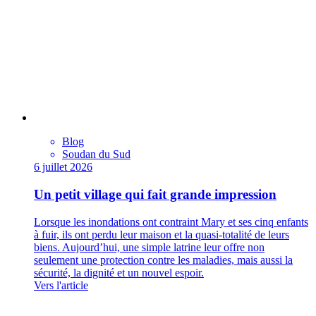
Blog
Soudan du Sud
6 juillet 2026
Un petit village qui fait grande impression
Lorsque les inondations ont contraint Mary et ses cinq enfants
à fuir, ils ont perdu leur maison et la quasi-totalité de leurs
biens. Aujourd’hui, une simple latrine leur offre non
seulement une protection contre les maladies, mais aussi la
sécurité, la dignité et un nouvel espoir.
Vers l'article