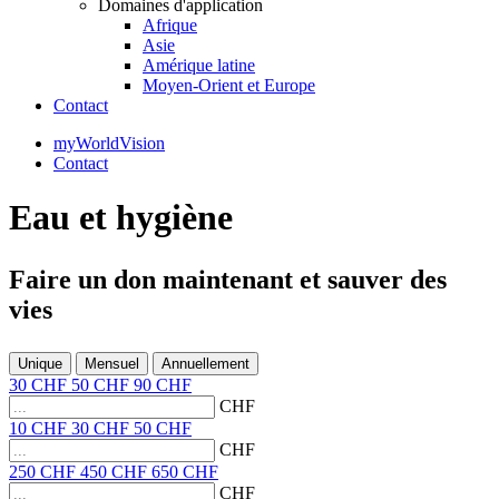
Domaines d'application
Afrique
Asie
Amérique latine
Moyen-Orient et Europe
Contact
myWorldVision
Contact
Eau et hygiène
Faire un don
maintenant et
sauver des
vies
Unique
Mensuel
Annuellement
30
CHF
50
CHF
90
CHF
CHF
10
CHF
30
CHF
50
CHF
CHF
250
CHF
450
CHF
650
CHF
CHF