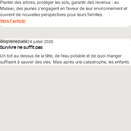
Planter des arbres, protéger les sols, garantir des revenus : au
Malawi, des jeunes s'engagent en faveur de leur environnement et
ouvrent de nouvelles perspectives pour leurs familles.
Vers l'article
Blog
Venezuela
24 juillet 2026
Survivre ne suffit pas
Un toit au-dessus de la tête, de l’eau potable et de quoi manger
suffisent à sauver des vies. Mais après une catastrophe, les enfants
et les familles ont besoin de bien plus que cela. Ils ont besoin de
protection, de dignité et d’une perspective d’avenir. Maribel Prada,
Vers l'article
directrice nationale de World Vision , explique pourquoi ces
principes doivent guider la reconstruction après les tremblements
de terre et pourquoi la simple survie ne suffit pas.
Blog
Éthiopie
22 juillet 2026
Quand l'espoir l'emporte sur l'exclusion
Depuis des générations, la communauté de la petite localité de
Tizita, dans le sud de l'Éthiopie, est marginalisée. Pourtant, ses
parents ne perdent pas espoir en un avenir meilleur. Découvrez
comment le courage, la solidarité et le soutien de World Vision
Vers l'article