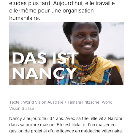
Aide au Soudan
études plus tard. Aujourd'hui, elle travaille
Aide à l'Afghanistan
Tous les projets d'aide d'urgence
elle-même pour une organisation
humanitaire.
Texte : World Vision Australie / Tamara Fritzsche, World
Vision Suisse
Nancy a aujourd'hui 34 ans. Avec sa fille, elle vit à Nairobi
dans sa propre maison. Elle est titulaire d'un master en
gestion de projet et d'une licence en médecine vétérinaire.