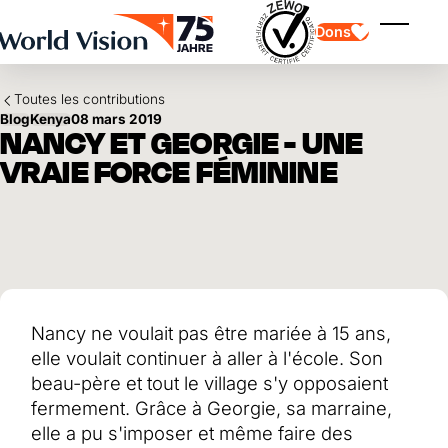
Skip to main content
Dons
Affiche
Toutes les contributions
Blog
Kenya
08 mars 2019
NANCY ET GEORGIE - UNE
VRAIE FORCE FÉMININE
Parrainage d'enfants
Parrainage d'enfants
Vision et valeurs
Donation
Points forts
Don libre
Partenaire
don de cadeau
Domaines d'application
Parrainage d'enfants en détresse
Don thématique
Nancy ne voulait pas être mariée à 15 ans,
Impact et succès
Utilisation des fonds
Testament et legs
elle voulait continuer à aller à l'école. Son
Rapport annuel et finances
Philanthropie
Coopération entre entreprises
beau-père et tout le village s'y opposaient
fermement. Grâce à Georgie, sa marraine,
Afrique
Asie
Séisme au Venezuela
elle a pu s'imposer et même faire des
Amérique latine
Aide à l'Ukraine
Moyen-Orient et Europe