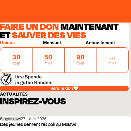
FAIRE UN DON
MAINTENANT
ET
SAUVER DES VIES
Unique
Mensuel
Annuellement
30
50
90
CHF
CHF
CHF
CHF
Vers le don
ACTUALITÉS
INSPIREZ-VOUS
Blog
Malawi
27 juillet 2026
Des jeunes sèment l'espoir au Malawi