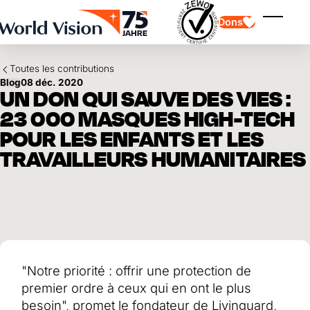
Skip to main content
Dons
Affiche
Toutes les contributions
Blog
08 déc. 2020
UN DON QUI SAUVE DES VIES :
23 000 MASQUES HIGH-TECH
POUR LES ENFANTS ET LES
TRAVAILLEURS HUMANITAIRES
Parrainage d'enfants
Parrainage d'enfants
Vision et valeurs
Donation
Points forts
Don libre
Partenaire
don de cadeau
Domaines d'application
Parrainage d'enfants en détresse
Don thématique
Impact et succès
Utilisation des fonds
Testament et legs
Rapport annuel et finances
Philanthropie
Coopération entre entreprises
"Notre priorité : offrir une protection de
Afrique
premier ordre à ceux qui en ont le plus
Asie
Séisme au Venezuela
Amérique latine
Aide à l'Ukraine
besoin", promet le fondateur de Livinguard,
Moyen-Orient et Europe