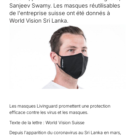
Aide au Soudan
Sanjeev Swamy. Les masques réutilisables
Aide à l'Afghanistan
Tous les projets d'aide d'urgence
de l'entreprise suisse ont été donnés à
World Vision Sri Lanka.
Les masques Livinguard promettent une protection
efficace contre les virus et les masques.
Texte de la lettre : World Vision Suisse
Depuis l'apparition du coronavirus au Sri Lanka en mars,