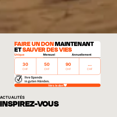
FAIRE UN DON
MAINTENANT
ET
SAUVER DES VIES
Unique
Mensuel
Annuellement
30
50
90
CHF
CHF
CHF
CHF
Vers le don
ACTUALITÉS
INSPIREZ-VOUS