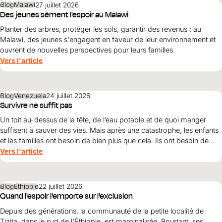
Blog
Malawi
27 juillet 2026
Des jeunes sèment l'espoir au Malawi
Planter des arbres, protéger les sols, garantir des revenus : au
Malawi, des jeunes s'engagent en faveur de leur environnement et
ouvrent de nouvelles perspectives pour leurs familles.
Vers l'article
Blog
Venezuela
24 juillet 2026
Survivre ne suffit pas
Un toit au-dessus de la tête, de l’eau potable et de quoi manger
suffisent à sauver des vies. Mais après une catastrophe, les enfants
et les familles ont besoin de bien plus que cela. Ils ont besoin de
protection, de dignité et d’une perspective d’avenir. Maribel Prada,
Vers l'article
directrice nationale de World Vision , explique pourquoi ces
principes doivent guider la reconstruction après les tremblements
de terre et pourquoi la simple survie ne suffit pas.
Blog
Éthiopie
22 juillet 2026
Quand l'espoir l'emporte sur l'exclusion
Depuis des générations, la communauté de la petite localité de
Tizita, dans le sud de l'Éthiopie, est marginalisée. Pourtant, ses