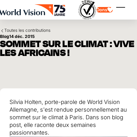
Skip to main content
Dons
Affiche
Toutes les contributions
Blog
14 déc. 2015
SOMMET SUR LE CLIMAT : VIVE
LES AFRICAINS !
Parrainage d'enfants
Parrainage d'enfants
Vision et valeurs
Donation
Points forts
Don libre
Partenaire
don de cadeau
Domaines d'application
Parrainage d'enfants en détresse
Don thématique
Silvia Holten, porte-parole de World Vision
Impact et succès
Utilisation des fonds
Testament et legs
Allemagne, s'est rendue personnellement au
Rapport annuel et finances
Philanthropie
Coopération entre entreprises
sommet sur le climat à Paris. Dans son blog
post, elle raconte deux semaines
Afrique
Asie
Séisme au Venezuela
passionnantes.
Amérique latine
Aide à l'Ukraine
Moyen-Orient et Europe