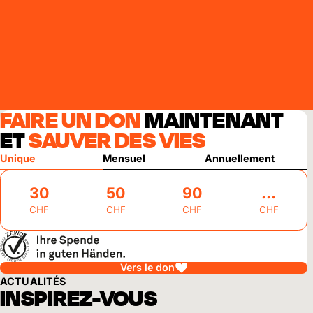
FAIRE UN DON
MAINTENANT
ET
SAUVER DES VIES
Unique
Mensuel
Annuellement
30
50
90
CHF
CHF
CHF
CHF
Vers le don
ACTUALITÉS
INSPIREZ-VOUS