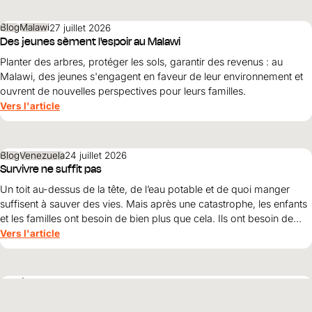
Blog
Malawi
27 juillet 2026
Des jeunes sèment l'espoir au Malawi
Planter des arbres, protéger les sols, garantir des revenus : au
Malawi, des jeunes s'engagent en faveur de leur environnement et
ouvrent de nouvelles perspectives pour leurs familles.
Vers l'article
Blog
Venezuela
24 juillet 2026
Survivre ne suffit pas
Un toit au-dessus de la tête, de l’eau potable et de quoi manger
suffisent à sauver des vies. Mais après une catastrophe, les enfants
et les familles ont besoin de bien plus que cela. Ils ont besoin de
protection, de dignité et d’une perspective d’avenir. Maribel Prada,
Vers l'article
directrice nationale de World Vision , explique pourquoi ces
principes doivent guider la reconstruction après les tremblements
de terre et pourquoi la simple survie ne suffit pas.
Blog
Éthiopie
22 juillet 2026
Quand l'espoir l'emporte sur l'exclusion