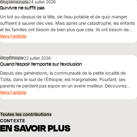
Blog
Venezuela
24 juillet 2026
Survivre ne suffit pas
Un toit au-dessus de la tête, de l’eau potable et de quoi manger
suffisent à sauver des vies. Mais après une catastrophe, les enfants
et les familles ont besoin de bien plus que cela. Ils ont besoin de
protection, de dignité et d’une perspective d’avenir. Maribel Prada,
Vers l'article
directrice nationale de World Vision , explique pourquoi ces
principes doivent guider la reconstruction après les tremblements
de terre et pourquoi la simple survie ne suffit pas.
Blog
Éthiopie
22 juillet 2026
Quand l'espoir l'emporte sur l'exclusion
Depuis des générations, la communauté de la petite localité de
Tizita, dans le sud de l'Éthiopie, est marginalisée. Pourtant, ses
parents ne perdent pas espoir en un avenir meilleur. Découvrez
comment le courage, la solidarité et le soutien de World Vision
Vers l'article
ouvrent World Vision perspectives pour leurs enfants.
Toutes les contributions
CONTEXTE
EN SAVOIR PLUS