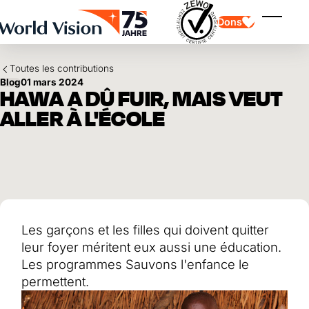
Skip to main content
Dons
Affiche
Toutes les contributions
Blog
01 mars 2024
HAWA A DÛ FUIR, MAIS VEUT
ALLER À L'ÉCOLE
Parrainage d'enfants
Parrainage d'enfants
Vision et valeurs
Donation
Points forts
Don libre
Partenaire
don de cadeau
Domaines d'application
Parrainage d'enfants en détresse
Don thématique
Les garçons et les filles qui doivent quitter
Impact et succès
Utilisation des fonds
Testament et legs
leur foyer méritent eux aussi une éducation.
Rapport annuel et finances
Philanthropie
Coopération entre entreprises
Les programmes Sauvons l'enfance le
permettent.
Afrique
Asie
Séisme au Venezuela
Amérique latine
Aide à l'Ukraine
Moyen-Orient et Europe