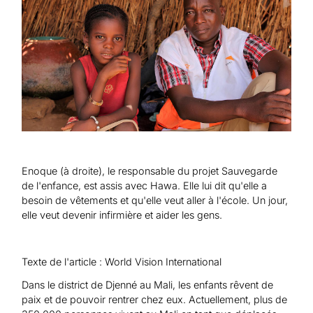
Aide au Soudan
Aide à l'Afghanistan
Tous les projets d'aide d'urgence
Enoque (à droite), le responsable du projet Sauvegarde
de l'enfance, est assis avec Hawa. Elle lui dit qu'elle a
besoin de vêtements et qu'elle veut aller à l'école. Un jour,
elle veut devenir infirmière et aider les gens.
Texte de l'article : World Vision International
Dans le district de Djenné au Mali, les enfants rêvent de
paix et de pouvoir rentrer chez eux. Actuellement, plus de