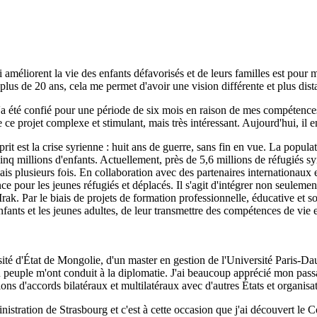
méliorent la vie des enfants défavorisés et de leurs familles est pour m
us de 20 ans, cela me permet d'avoir une vision différente et plus distan
a été confié pour une période de six mois en raison de mes compétence
e ce projet complexe et stimulant, mais très intéressant. Aujourd'hui, il
rit est la crise syrienne : huit ans de guerre, sans fin en vue. La populat
nq millions d'enfants. Actuellement, près de 5,6 millions de réfugiés sy
s plusieurs fois. En collaboration avec des partenaires internationaux e
nce pour les jeunes réfugiés et déplacés. Il s'agit d'intégrer non seuleme
Irak. Par le biais de projets de formation professionnelle, éducative et
nfants et les jeunes adultes, de leur transmettre des compétences de vie et
ersité d'État de Mongolie, d'un master en gestion de l'Université Paris-Da
on peuple m'ont conduit à la diplomatie. J'ai beaucoup apprécié mon pass
ions d'accords bilatéraux et multilatéraux avec d'autres États et organisat
inistration de Strasbourg et c'est à cette occasion que j'ai découvert l