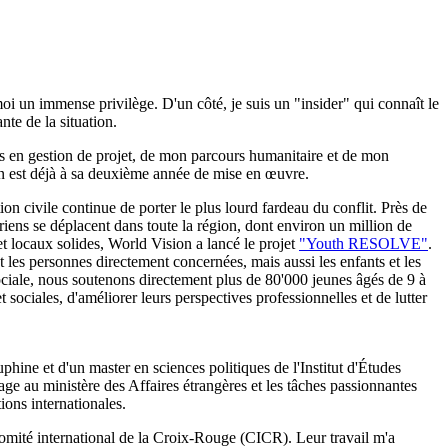
oi un immense privilège. D'un côté, je suis un "insider" qui connaît le
te de la situation.
s en gestion de projet, de mon parcours humanitaire et de mon
 en est déjà à sa deuxième année de mise en œuvre.
ion civile continue de porter le plus lourd fardeau du conflit. Près de
riens se déplacent dans toute la région, dont environ un million de
t locaux solides, World Vision a lancé le projet
"Youth RESOLVE"
.
nt les personnes directement concernées, mais aussi les enfants et les
 sociale, nous soutenons directement plus de 80'000 jeunes âgés de 9 à
 sociales, d'améliorer leurs perspectives professionnelles et de lutter
uphine et d'un master en sciences politiques de l'Institut d'Études
age au ministère des Affaires étrangères et les tâches passionnantes
ions internationales.
e Comité international de la Croix-Rouge (CICR). Leur travail m'a