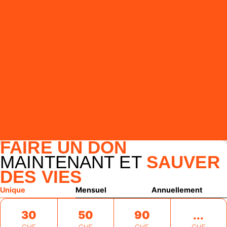
FAIRE UN DON
MAINTENANT ET
SAUVER
DES VIES
Unique
Mensuel
Annuellement
30
50
90