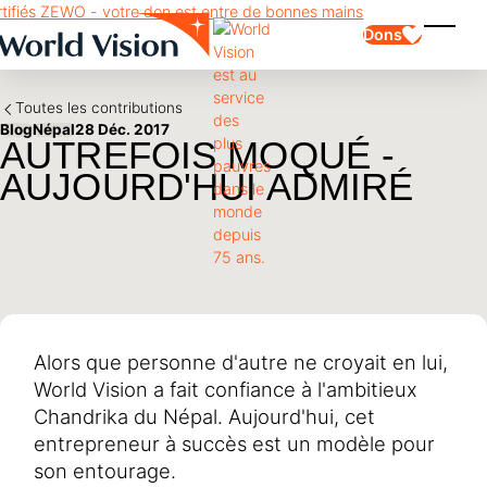
Skip to main content
Dons
Affich
Toutes les contributions
Blog
Népal
28 Déc. 2017
AUTREFOIS MOQUÉ -
AUJOURD'HUI ADMIRÉ
Parrainage d'enfants
Parrainage d'enfants
Vision et valeurs
Donation
Points forts
Don libre
Partenaire
don de cadeau
Domaines d'application
Parrainage d'enfants en détresse
Don thématique
Alors que personne d'autre ne croyait en lui,
Impact et succès
Utilisation des fonds
Testament et legs
World Vision a fait confiance à l'ambitieux
Rapport annuel et finances
Philanthropie
Coopération entre entreprises
Chandrika du Népal. Aujourd'hui, cet
entrepreneur à succès est un modèle pour
Afrique
Asie
Séisme au Venezuela
son entourage.
Amérique latine
Aide à l'Ukraine
Moyen-Orient et Europe