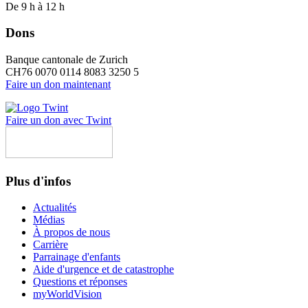
De 9 h à 12 h
Dons
Banque cantonale de Zurich
CH76 0070 0114 8083 3250 5
Faire un don maintenant
Faire un don avec Twint
Plus d'infos
Actualités
Médias
À propos de nous
Carrière
Parrainage d'enfants
Aide d'urgence et de catastrophe
Questions et réponses
myWorldVision