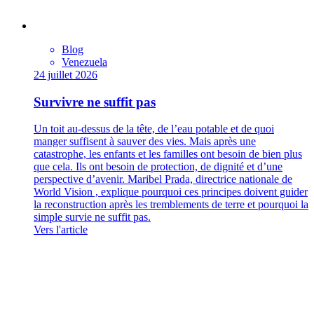
Blog
Venezuela
24 juillet 2026
Survivre ne suffit pas
Un toit au-dessus de la tête, de l’eau potable et de quoi
manger suffisent à sauver des vies. Mais après une
catastrophe, les enfants et les familles ont besoin de bien plus
que cela. Ils ont besoin de protection, de dignité et d’une
perspective d’avenir. Maribel Prada, directrice nationale de
World Vision , explique pourquoi ces principes doivent guider
la reconstruction après les tremblements de terre et pourquoi la
simple survie ne suffit pas.
Vers l'article