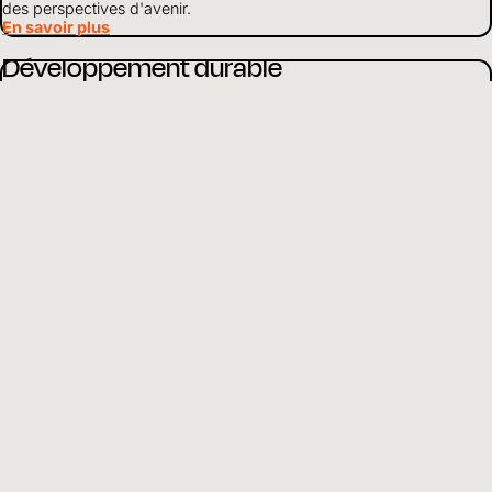
des perspectives d'avenir.
En savoir plus
Développement durable
Nous travaillons de manière globale pour soutenir les enfants en
détresse. Selon la situation, nous mettons l'accent sur des points
particuliers de notre travail.
En savoir plus
À propos de nous
En tant qu'organisation d'aide à l'enfance active dans le monde
entier, nous nous engageons pour que les enfants grandissent en
bonne santé, soient protégés et aient accès à l'éducation.
En savoir plus
Utilisation des fonds
Nous gérons les finances et les ressources de manière responsable
et vivons la transparence et l'ouverture envers les partenaires et les
donateurs.
En savoir plus
FR
Choisir la langue