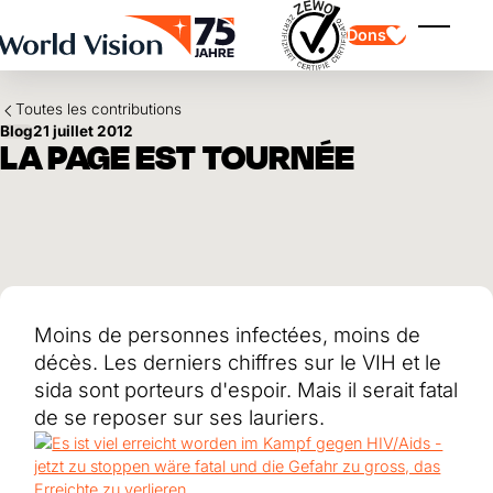
Skip to main content
Dons
Affiche
Toutes les contributions
Blog
21 juillet 2012
LA PAGE EST TOURNÉE
Parrainage d'enfants
Parrainage d'enfants
Vision et valeurs
Donation
Points forts
Don libre
Partenaire
don de cadeau
Domaines d'application
Parrainage d'enfants en détresse
Moins de personnes infectées, moins de
Don thématique
décès. Les derniers chiffres sur le VIH et le
Impact et succès
Utilisation des fonds
sida sont porteurs d'espoir. Mais il serait fatal
Testament et legs
Rapport annuel et finances
Philanthropie
de se reposer sur ses lauriers.
Coopération entre entreprises
Afrique
Asie
Séisme au Venezuela
Amérique latine
Aide à l'Ukraine
Moyen-Orient et Europe