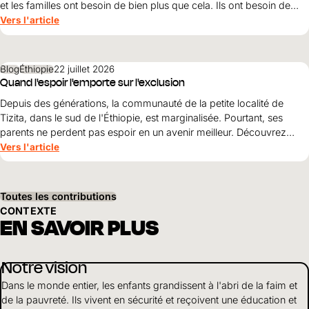
et les familles ont besoin de bien plus que cela. Ils ont besoin de
protection, de dignité et d’une perspective d’avenir. Maribel Prada,
Vers l'article
directrice nationale de World Vision , explique pourquoi ces
principes doivent guider la reconstruction après les tremblements
de terre et pourquoi la simple survie ne suffit pas.
Blog
Éthiopie
22 juillet 2026
Quand l'espoir l'emporte sur l'exclusion
Depuis des générations, la communauté de la petite localité de
Tizita, dans le sud de l'Éthiopie, est marginalisée. Pourtant, ses
parents ne perdent pas espoir en un avenir meilleur. Découvrez
comment le courage, la solidarité et le soutien de World Vision
Vers l'article
ouvrent World Vision perspectives pour leurs enfants.
Toutes les contributions
CONTEXTE
EN SAVOIR PLUS
Notre vision
Dans le monde entier, les enfants grandissent à l'abri de la faim et
de la pauvreté. Ils vivent en sécurité et reçoivent une éducation et