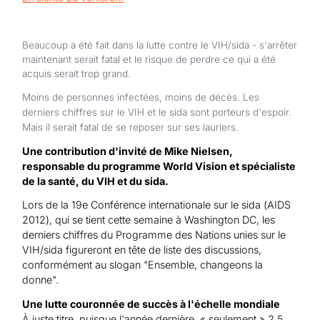
Aide au Soudan
Aide à l'Afghanistan
Tous les projets d'aide d'urgence
Beaucoup a été fait dans la lutte contre le VIH/sida - s'arrêter
maintenant serait fatal et le risque de perdre ce qui a été
acquis serait trop grand.
Moins de personnes infectées, moins de décès. Les
derniers chiffres sur le VIH et le sida sont porteurs d'espoir.
Mais il serait fatal de se reposer sur ses lauriers.
Une contribution d'invité de Mike Nielsen,
responsable du programme World Vision et spécialiste
de la santé, du VIH et du sida.
Lors de la 19e Conférence internationale sur le sida (AIDS
2012), qui se tient cette semaine à Washington DC, les
derniers chiffres du Programme des Nations unies sur le
VIH/sida figureront en tête de liste des discussions,
conformément au slogan "Ensemble, changeons la
donne".
Une lutte couronnée de succès à l'échelle mondiale
À juste titre, puisque l'année dernière, « seulement » 2,5