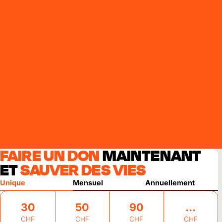
FAIRE UN DON
MAINTENANT
ET
SAUVER DES VIES
Unique
Mensuel
Annuellement
30
50
90
CHF
CHF
CHF
CHF