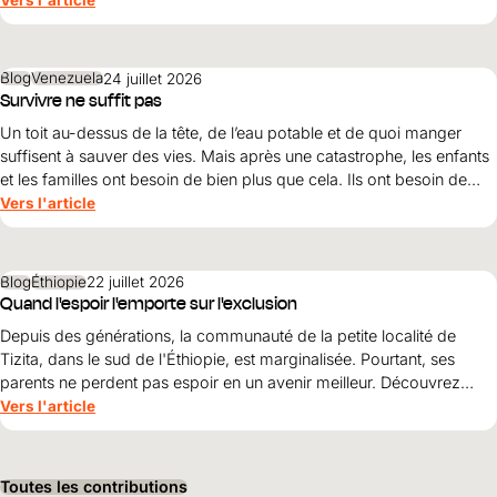
Blog
Venezuela
24 juillet 2026
Survivre ne suffit pas
Un toit au-dessus de la tête, de l’eau potable et de quoi manger
suffisent à sauver des vies. Mais après une catastrophe, les enfants
et les familles ont besoin de bien plus que cela. Ils ont besoin de
protection, de dignité et d’une perspective d’avenir. Maribel Prada,
Vers l'article
directrice nationale de World Vision , explique pourquoi ces
principes doivent guider la reconstruction après les tremblements
de terre et pourquoi la simple survie ne suffit pas.
Blog
Éthiopie
22 juillet 2026
Quand l'espoir l'emporte sur l'exclusion
Depuis des générations, la communauté de la petite localité de
Tizita, dans le sud de l'Éthiopie, est marginalisée. Pourtant, ses
parents ne perdent pas espoir en un avenir meilleur. Découvrez
comment le courage, la solidarité et le soutien de World Vision
Vers l'article
ouvrent World Vision perspectives pour leurs enfants.
Toutes les contributions