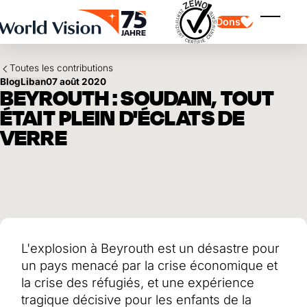
Skip to main content
Dons
Affiche
Toutes les contributions
Blog
Liban
07 août 2020
BEYROUTH : SOUDAIN, TOUT
ÉTAIT PLEIN D'ÉCLATS DE
VERRE
Parrainage d'enfants
Parrainage d'enfants
Vision et valeurs
Donation
Points forts
Don libre
Partenaire
don de cadeau
Domaines d'application
Parrainage d'enfants en détresse
Don thématique
Impact et succès
Utilisation des fonds
Testament et legs
L'explosion à Beyrouth est un désastre pour
Rapport annuel et finances
Philanthropie
Coopération entre entreprises
un pays menacé par la crise économique et
Afrique
la crise des réfugiés, et une expérience
Asie
Séisme au Venezuela
Amérique latine
tragique décisive pour les enfants de la
Aide à l'Ukraine
Moyen-Orient et Europe