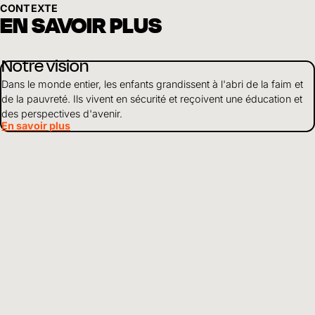
CONTEXTE
EN SAVOIR PLUS
Notre vision
Dans le monde entier, les enfants grandissent à l'abri de la faim et
de la pauvreté. Ils vivent en sécurité et reçoivent une éducation et
des perspectives d'avenir.
En savoir plus
Développement durable
Nous travaillons de manière globale pour soutenir les enfants en
détresse. Selon la situation, nous mettons l'accent sur des points
particuliers de notre travail.
En savoir plus
À propos de nous
En tant qu'organisation d'aide à l'enfance active dans le monde
entier, nous nous engageons pour que les enfants grandissent en
bonne santé, soient protégés et aient accès à l'éducation.
En savoir plus