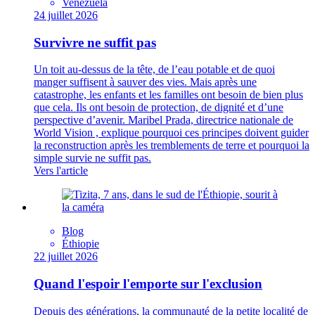
Venezuela
24 juillet 2026
Survivre ne suffit pas
Un toit au-dessus de la tête, de l’eau potable et de quoi
manger suffisent à sauver des vies. Mais après une
catastrophe, les enfants et les familles ont besoin de bien plus
que cela. Ils ont besoin de protection, de dignité et d’une
perspective d’avenir. Maribel Prada, directrice nationale de
World Vision , explique pourquoi ces principes doivent guider
la reconstruction après les tremblements de terre et pourquoi la
simple survie ne suffit pas.
Vers l'article
Blog
Éthiopie
22 juillet 2026
Quand l'espoir l'emporte sur l'exclusion
Depuis des générations, la communauté de la petite localité de