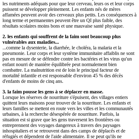
les nutriments adéquats pour que leur cerveau, leurs os et leur corps
puissent se développer pleinement. Les enfants nés de mères
affamées peuvent avoir des cerveaux plus petits. Les conséquences à
long terme et permanentes peuvent être un QI plus faible, des
résultats scolaires moins bons et une mauvaise santé physique.
2. les enfants qui souffrent de la faim sont beaucoup plus
vulnérables aux maladies...
...comme la dysenterie, la diarrhée, le choléra, la malaria et la
pneumonie. Leur corps et leur système immunitaire affaiblis ne sont
pas en mesure de se défendre contre les bactéries et les virus qu'un
enfant nourri de manière équilibrée peut normalement bien
combattre. La malnutrition est de loin le principal facteur de
mortalité infantile et est responsable d'environ 45 % des décès
d'enfants de moins de cinq ans.
3. la faim pousse les gens à se déplacer en masse.
Lorsque les réserves de nourriture s'épuisent, des villages entiers
quittent leurs maisons pour trouver de la nourriture. Les enfants et
leurs familles se mettent en route vers les villes et les communautés
urbaines, à la recherche désespérée de nourriture. Parfois, la
situation est si grave que les gens traversent les frontières ou
entreprennent des voyages dangereux à travers des paysages
inhospitaliers et se retrouvent dans des camps de déplacés et de
réfugiés et dépendent de l'aide alimentaire. Il se peut qu'ils ne