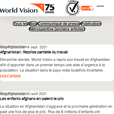
MOT-CLÉ :
CONFLIT
Skip to main content
Dons
Affiche
Tous les
Blog
Communiqué de presse
Publication
Rétrospective (anciens articles)
Blog
Afghanistan
14 sept. 2021
Afghanistan : Reprise partielle du travail
Parrainage d'enfants
Dimanche dernier, World Vision a repris son travail en Afghanistan
Parrainage d'enfants
Vision et valeurs
Donation
afin d'apporter dans un premier temps une aide d'urgence à la
Points forts
Don libre
Partenaire
population. La situation dans le pays reste toutefois incertaine.
don de cadeau
Domaines d'application
Parrainage d'enfants en détresse
Lire l'article
Don thématique
Impact et succès
Utilisation des fonds
Testament et legs
Rapport annuel et finances
Philanthropie
Blog
Afghanistan
30 août 2021
Coopération entre entreprises
Les enfants afghans en paient le prix
Afrique
La situation en Afghanistan s'aggrave et la prochaine génération en
Asie
Séisme au Venezuela
Amérique latine
Aide à l'Ukraine
paie une fois de plus le prix. Plus de 8 millions d'enfants ont
Moyen-Orient et Europe