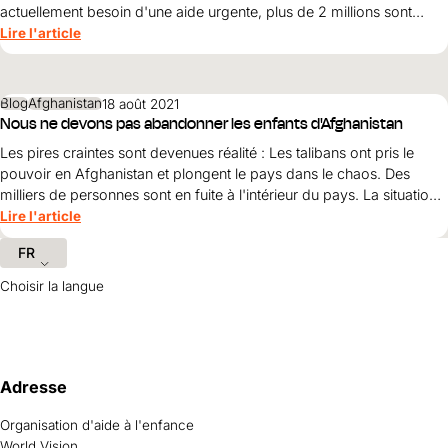
Aide au Soudan
actuellement besoin d'une aide urgente, plus de 2 millions sont
Aide à l'Afghanistan
Tous les projets d'aide d'urgence
gravement menacés de malnutrition. World Vision est toujours sur
Lire l'article
place et demande un soutien.
Blog
Afghanistan
18 août 2021
Nous ne devons pas abandonner les enfants d'Afghanistan
Les pires craintes sont devenues réalité : Les talibans ont pris le
pouvoir en Afghanistan et plongent le pays dans le chaos. Des
milliers de personnes sont en fuite à l'intérieur du pays. La situation
est particulièrement dangereuse pour les femmes, les jeunes filles et
Lire l'article
les enfants. World Vision est toujours sur place.
FR
Choisir la langue
Informations et liens utiles
Adresse
Organisation d'aide à l'enfance
World Vision