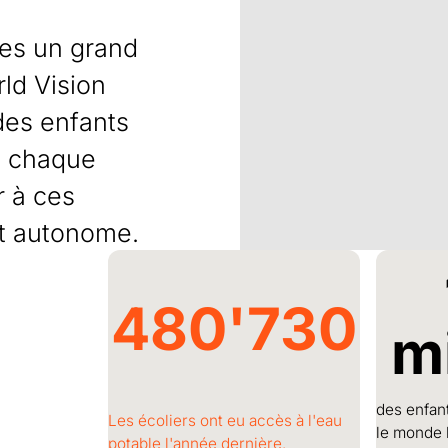
es un grand
ld Vision
des enfants
à chaque
ir à ces
et autonome.
pect. »
480'730
e date d'un enfant
mi
des enfan
Les écoliers ont eu accès à l'eau
le monde 
potable l'année dernière.