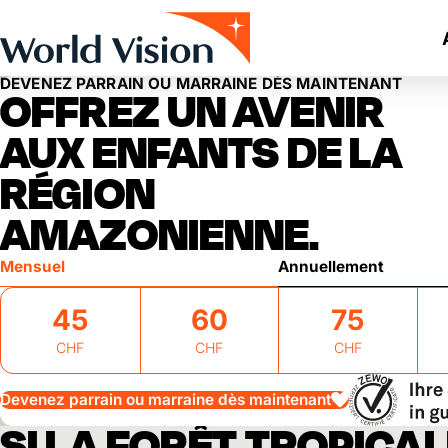
Skip to main content
DEVENEZ PARRAIN OU MARRAINE DÈS MAINTENANT
OFFREZ UN AVENIR
AUX ENFANTS DE LA
RÉGION
AMAZONIENNE.
Mensuel
Annuellement
45
60
75
CHF
CHF
CHF
Devenez parrain ou marraine dès maintenant
SI LA FORÊT TROPICA