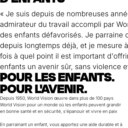
« Je suis depuis de nombreuses anné
admirateur du travail accompli par Wor
des enfants défavorisés. Je parraine 
depuis longtemps déjà, et je mesure 
fois à quel point il est important d'offr
enfants un avenir sûr, sans violence 
POUR LES ENFANTS.
Ce travail mérite mon plus profond res
POUR L'AVENIR.
Andy Fischer
Directeur commercial chez Energy Media AG, parrain de longu
Depuis 1950, World Vision œuvre dans plus de 100 pays
World Vision pour un monde où les enfants peuvent grandir
en bonne santé et en sécurité, s'épanouir et vivre en paix
En parrainant un enfant, vous apportez une aide durable et à