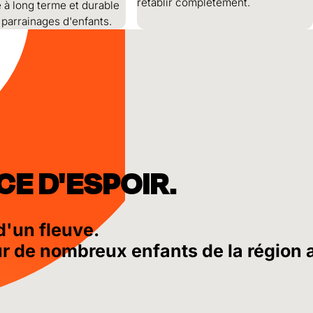
rétablir complètement.
 à long terme et durable
 parrainages d'enfants.
E D'ESPOIR.
d'un fleuve.
é pour de nombreux enfants de la régio