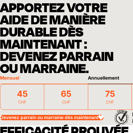
APPORTEZ VOTRE
AIDE DE MANIÈRE
DURABLE DÈS
MAINTENANT :
DEVENEZ PARRAIN
OU MARRAINE.
Mensuel
Annuellement
45
65
75
CHF
CHF
CHF
Devenez parrain ou marraine dès maintenant
EFFICACITÉ PROUVÉE