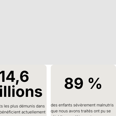
14,6
89
%
llions
des enfants sévèrement malnutris
ts les plus démunis dans
que nous avons traités ont pu se
bénéficient actuellement