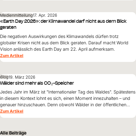
bewahren.
Medienmitteilung
17. Apr. 2026
«Earth Day 2026»: der Klimawandel darf nicht aus dem Blick
geraten
Die negativen Auswirkungen des Klimawandels dürfen trotz
globaler Krisen nicht aus dem Blick geraten. Darauf macht World
Vision anlässlich des Earth Day am 22. April aufmerksam.
Zum Artikel
Blog
19. März 2026
Wälder sind mehr als CO₂-Speicher
Jedes Jahr im März ist "Internationaler Tag des Waldes". Spätestens
in diesem Kontext lohnt es sich, einen Moment innezuhalten – und
genauer hinzuschauen. Denn obwohl Wälder in der öffentlichen
Diskussion oft als "Klimaretter" bezeichnet werden, ist ihre
Zum Artikel
tatsächliche Rolle deutlich komplexer.
Alle Beiträge