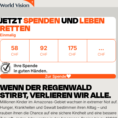
Skip to main content
JETZT
SPENDEN
UND
LEBEN
RETTEN
Einmalig
58
92
175
CHF
CHF
CHF
CHF
Zur Spende
WENN DER REGENWALD
STIRBT, VERLIEREN WIR ALLE.
Millionen Kinder im Amazonas-Gebiet wachsen in extremer Not auf.
Hunger, Krankheiten und Gewalt bestimmen ihren Alltag – und
rauben ihnen die Chance auf eine sichere Kindheit und eine bessere