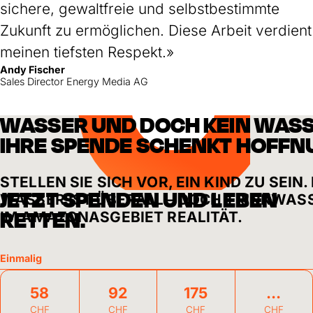
sichere, gewaltfreie und selbstbestimmte
Zukunft zu ermöglichen. Diese Arbeit verdient
meinen tiefsten Respekt.»
Andy Fischer
Sales Director Energy Media AG
WASSER UND DOCH KEIN WASS
IHRE SPENDE SCHENKT HOFFN
STELLEN SIE SICH VOR, EIN KIND ZU SEIN
JETZT SPENDEN UND LEBEN
WASSER IST ÜBERALL – DOCH TRINKWASSE
IM AMAZONASGEBIET REALITÄT.
RETTEN.
Einmalig
58
92
175
CHF
CHF
CHF
CHF