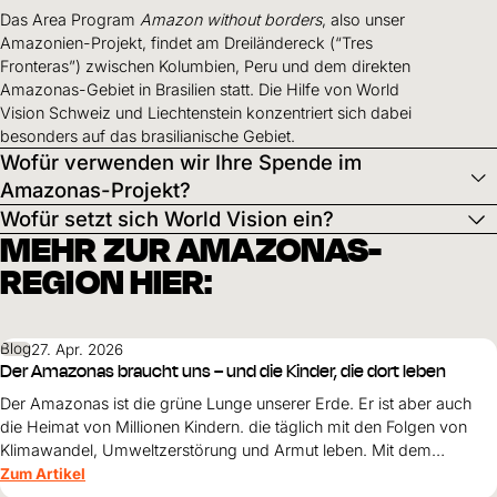
Das Area Program
Amazon without borders
, also unser
Amazonien-Projekt, findet am Dreiländereck (“Tres
Fronteras”) zwischen Kolumbien, Peru und dem direkten
Amazonas-Gebiet in Brasilien statt. Die Hilfe von World
Vision Schweiz und Liechtenstein konzentriert sich dabei
besonders auf das brasilianische Gebiet.
Wofür verwenden wir Ihre Spende im
Amazonas-Projekt?
Wofür setzt sich World Vision ein?
MEHR ZUR AMAZONAS-
REGION HIER:
Blog
27. Apr. 2026
Der Amazonas braucht uns – und die Kinder, die dort leben
Der Amazonas ist die grüne Lunge unserer Erde. Er ist aber auch
die Heimat von Millionen Kindern. die täglich mit den Folgen von
Klimawandel, Umweltzerstörung und Armut leben. Mit dem
«Amazon Nation Program» setzt sich World Vision dafür ein Kinder
Zum Artikel
zu schützen, Familien zu stärken und den Amazonas-Regenwald zu