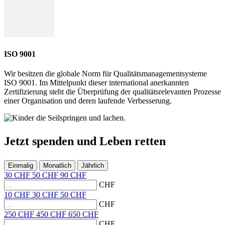
ISO 9001
Wir besitzen die globale Norm für Qualitätsmanagementsysteme
ISO 9001. Im Mittelpunkt dieser international anerkannten
Zertifizierung steht die Überprüfung der qualitätsrelevanten Prozesse
einer Organisation und deren laufende Verbesserung.
Jetzt
spenden
und
Leben retten
Einmalig
Monatlich
Jährlich
30
CHF
50
CHF
90
CHF
CHF
10
CHF
30
CHF
50
CHF
CHF
250
CHF
450
CHF
650
CHF
CHF