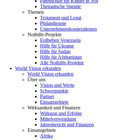
Patenschaft für Kinder in Not
Thematische Spende
Themen
Testament und Legat
Philanthropie
Unternehmenskooperationen
Nothilfe-Projekte
Erdbeben Venezuela
Hilfe für Ukraine
Hilfe für Sudan
Hilfe für Afghanistan
Alle Nothilfe-Projekte
World Vision erkunden
World Vision erkunden
Über uns
Vision und Werte
Schwerpunkte
Partner
Einsatzgebiete
Wirksamkeit und Finanzen
Wirkung und Erfolge
Mittelverwendung
Jahresbericht und Finanzen
Einsatzgebiete
Afrika