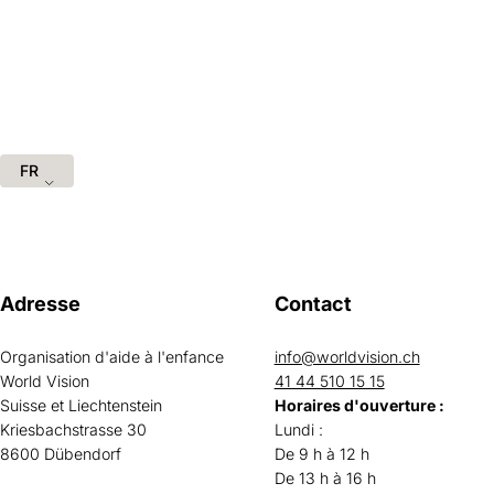
FR
Adresse
Contact
Organisation d'aide à l'enfance
info@worldvision.ch
World Vision
41 44 510 15 15
Suisse et Liechtenstein
Horaires d'ouverture :
Kriesbachstrasse 30
Lundi :
8600 Dübendorf
De 9 h à 12 h
De 13 h à 16 h