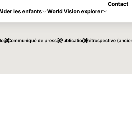
LÉ :
UN
Contact
Aider les enfants
World Vision explorer
log
Communiqué de presse
Publication
Rétrospective (ancien