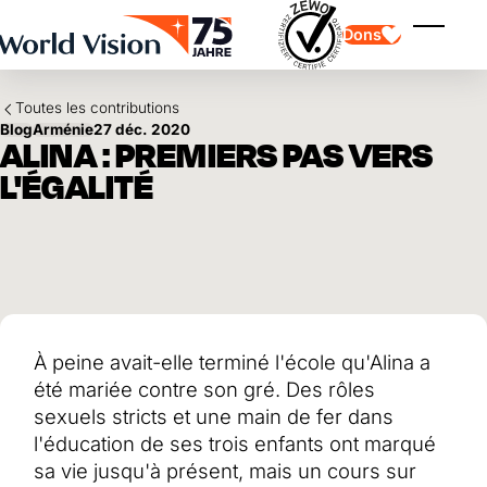
Skip to main content
Dons
Affiche
Toutes les contributions
Blog
Arménie
27 déc. 2020
ALINA : PREMIERS PAS VERS
L'ÉGALITÉ
Parrainage d'enfants
Parrainage d'enfants
Vision et valeurs
Donation
Points forts
Don libre
Partenaire
don de cadeau
Domaines d'application
Parrainage d'enfants en détresse
Don thématique
À peine avait-elle terminé l'école qu'Alina a
Impact et succès
Utilisation des fonds
Testament et legs
été mariée contre son gré. Des rôles
Rapport annuel et finances
Philanthropie
Coopération entre entreprises
sexuels stricts et une main de fer dans
l'éducation de ses trois enfants ont marqué
Afrique
Asie
Séisme au Venezuela
sa vie jusqu'à présent, mais un cours sur
Amérique latine
Aide à l'Ukraine
Moyen-Orient et Europe