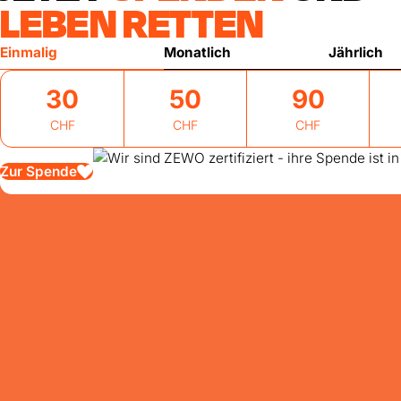
LEBEN RETTEN
Einmalig
Monatlich
Jährlich
30
50
90
CHF
CHF
CHF
Zur Spende