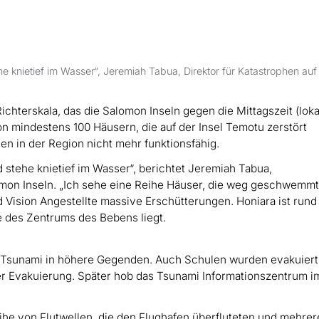
e knietief im Wasser“, Jeremiah Tabua, Direktor für Katastrophen auf
chterskala, das die Salomon Inseln gegen die Mittagszeit (loka
von mindestens 100 Häusern, die auf der Insel Temotu zerstört
en in der Region nicht mehr funktionsfähig.
 stehe knietief im Wasser“, berichtet Jeremiah Tabua,
lomon Inseln. „Ich sehe eine Reihe Häuser, die weg geschwemm
d Vision Angestellte massive Erschütterungen. Honiara ist rund
he des Zentrums des Bebens liegt.
m Tsunami in höhere Gegenden. Auch Schulen wurden evakuiert
der Evakuierung. Später hob das Tsunami Informationszentrum i
ihe von Flutwellen, die den Flughafen überfluteten und mehre