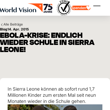
Skip to main content
Spenden
Menü ei
Alle Beiträge
Blog
14. Apr. 2015
EBOLA-KRISE: ENDLICH
WIEDER SCHULE IN SIERRA
LEONE!
Kinderpatenschaft
Kinderpatenschaft
Vision und Werte
Gönnerschaft
Schwerpunkte
Freie Spende
Partner
Geschenkspende
Einsatzgebiete
Patenschaft für Kinder in Not
Thematische Spende
Wirkung und Erfolge
Mittelverwendung
Testament und Legat
In Sierra Leone können ab sofort rund 1,7
Jahresbericht und Finanzen
Philanthropie
Unternehmenskooperationen
Millionen Kinder zum ersten Mal seit neun
Afrika
Monaten wieder in die Schule gehen.
Asien
Erdbeben Venezuela
Lateinamerika
Hilfe für Ukraine
Naher Osten und Europa