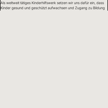
Als weltweit tätiges Kinderhilfswerk setzen wir uns dafür ein, dass
Kinder gesund und geschützt aufwachsen und Zugang zu Bildung
haben.
Mehr erfahren
Mittelverwendung
Wir gehen verantwortungsvoll mit Finanzen und Ressourcen um
und leben Transparenz und Offenheit gegenüber Partnern und
Spendenden.
Mehr erfahren
DE
Sprache wählen
Hilfreiche Informationen und Links
Adresse
Kinderhilfswerk
World Vision
Schweiz und Liechtenstein