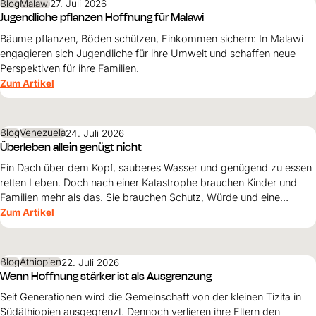
Blog
Malawi
27. Juli 2026
Jugendliche pflanzen Hoffnung für Malawi
Bäume pflanzen, Böden schützen, Einkommen sichern: In Malawi
engagieren sich Jugendliche für ihre Umwelt und schaffen neue
Perspektiven für ihre Familien.
Zum Artikel
Blog
Venezuela
24. Juli 2026
Überleben allein genügt nicht
Ein Dach über dem Kopf, sauberes Wasser und genügend zu essen
retten Leben. Doch nach einer Katastrophe brauchen Kinder und
Familien mehr als das. Sie brauchen Schutz, Würde und eine
Perspektive. Maribel Prada, Country Manager von World Vision
Zum Artikel
Venezuela, beschreibt, weshalb diese Grundsätze den
Wiederaufbau nach den Erdbeben prägen müssen und warum
Überleben allein nicht genügt.
Blog
Äthiopien
22. Juli 2026
Wenn Hoffnung stärker ist als Ausgrenzung
Seit Generationen wird die Gemeinschaft von der kleinen Tizita in
Südäthiopien ausgegrenzt. Dennoch verlieren ihre Eltern den