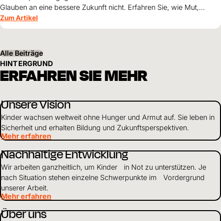
Glauben an eine bessere Zukunft nicht. Erfahren Sie, wie Mut,
Zusammenhalt und die Unterstützung von World Vision neue
Zum Artikel
Perspektiven für ihre Kinder schaffen.
Alle Beiträge
HINTERGRUND
ERFAHREN SIE MEHR
Unsere Vision
Kinder wachsen weltweit ohne Hunger und Armut auf. Sie leben in
Sicherheit und erhalten Bildung und Zukunftsperspektiven.
Mehr erfahren
Nachhaltige Entwicklung
Wir arbeiten ganzheitlich, um Kinder in Not zu unterstützen. Je
nach Situation stehen einzelne Schwerpunkte im Vordergrund
unserer Arbeit.
Mehr erfahren
Über uns