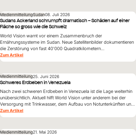
Medienmitteilung
Sudan
08. Juli 2026
Sudans Ackerland schrumpft dramatisch – Schäden auf einer
Fläche so gross wie die Schweiz
World Vision warnt vor einem Zusammenbruch der
Ernährungssysteme im Sudan. Neue Satellitenbilder dokumentieren
die Zerstörung von fast 40'000 Quadratkilometern
landwirtschaftlicher Fläche – mit dramatischen Folgen für Millionen
Zum Artikel
Menschen.
Medienmitteilung
25. Juni 2026
Schweres Erdbeben in Venezuela
Nach zwei schweren Erdbeben in Venezuela ist die Lage weiterhin
unübersichtlich. Aktuell hilft World Vision unter anderem bei der
Versorgung mit Trinkwasser, dem Aufbau von Notunterkünften und
der psychosozialen Hilfe für Kinder.
Zum Artikel
Medienmitteilung
21. Mai 2026