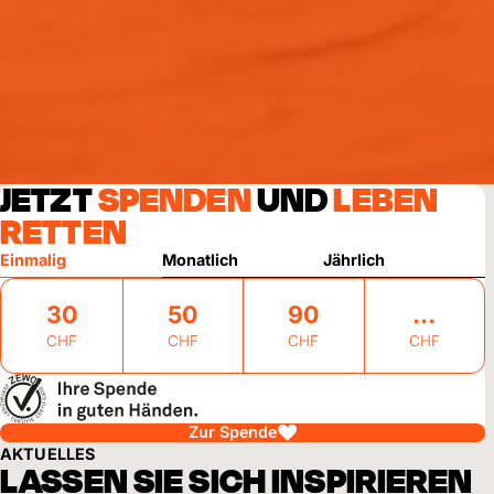
JETZT
SPENDEN
UND
LEBEN
RETTEN
Einmalig
Monatlich
Jährlich
30
50
90
CHF
CHF
CHF
CHF
Zur Spende
AKTUELLES
LASSEN SIE SICH INSPIRIEREN