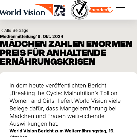
Skip to main content
Spenden
Menü ei
Alle Beiträge
Medienmitteilung
16. Okt. 2024
MÄDCHEN ZAHLEN ENORMEN
PREIS FÜR ANHALTENDE
ERNÄHRUNGSKRISEN
Kinderpatenschaft
Kinderpatenschaft
Vision und Werte
Gönnerschaft
Schwerpunkte
Freie Spende
Partner
In dem heute veröffentlichten Bericht
Geschenkspende
Einsatzgebiete
Patenschaft für Kinder in Not
„Breaking the Cycle: Malnutrition’s Toll on
Thematische Spende
Women and Girls“ liefert World Vision viele
Wirkung und Erfolge
Mittelverwendung
Testament und Legat
Belege dafür, dass Mangelernährung bei
Jahresbericht und Finanzen
Philanthropie
Mädchen und Frauen weitreichende
Unternehmenskooperationen
Auswirkungen hat.
Afrika
Asien
Erdbeben Venezuela
World Vision Bericht zum Welternährungstag, 16.
Lateinamerika
Hilfe für Ukraine
Naher Osten und Europa