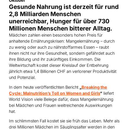
Oktober
Hilfe für Sudan
Hilfe für Afghanistan
Gesunde Nahrung ist derzeit für rund
Alle Nothilfe-Projekte
2,8 Milliarden Menschen
unerreichbar, Hunger für über 730
Millionen Menschen bitterer Alltag.
Mädchen zahlen einen besonders hohen Preis für
anhaltende Ernährungskrisen: Mangelernährung – durch
zu wenig oder auch zu nährstoffarmes Essen – raubt
ihnen nicht nur ihre Gesundheit, sondern gefährdet auch
ihre Bildung und ihr zukünftiges Einkommen. Die
Weltwirtschaft kostet dieser Kreislauf der Entbehrung
jährlich etwa 1,4 Billionen CHF an verlorener Produktivität
und Potenzial.
In dem heute veröffentlichten Bericht
„
Breaking the
Cycle: Malnutrition’s Toll on Women and Girls
“
liefert
World Vision viele Belege dafür, dass Mangelernährung
bei Mädchen und Frauen weitreichende Auswirkungen
hat.
Im schlimmsten Fall kostet sie sie früh das Leben. Mehr als
drei Millionen Mädchen im Säuglingsalter werden in den